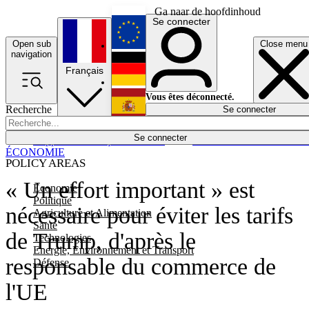
Ga naar de hoofdinhoud
Se connecter
Open sub
Close menu
English
navigation
Français
Deutsch
Vous êtes déconnecté.
Recherche
Se connecter
Español
Lumières éteintes
Se connecter
Rapporteur
Politique
Économie
Newsletters
Evénements
Em
ÉCONOMIE
POLICY AREAS
« Un effort important » est
Economie
Politique
nécessaire pour éviter les tarifs
Agriculture et Alimentation
Santé
de Trump, d'après le
Technologies
Energie, Environnement et Transport
responsable du commerce de
Défense
l'UE