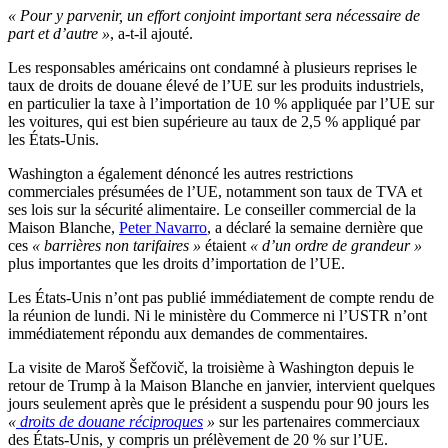
« Pour y parvenir, un effort conjoint important sera nécessaire de
part et d’autre »
, a-t-il ajouté.
Les responsables américains ont condamné à plusieurs reprises le
taux de droits de douane élevé de l’UE sur les produits industriels,
en particulier la taxe à l’importation de 10 % appliquée par l’UE sur
les voitures, qui est bien supérieure au taux de 2,5 % appliqué par
les États-Unis.
Washington a également dénoncé les autres restrictions
commerciales présumées de l’UE, notamment son taux de TVA et
ses lois sur la sécurité alimentaire. Le conseiller commercial de la
Maison Blanche,
Peter Navarro
, a déclaré la semaine dernière que
ces
« barrières non tarifaires »
étaient
« d’un ordre de grandeur »
plus importantes que les droits d’importation de l’UE.
Les États-Unis n’ont pas publié immédiatement de compte rendu de
la réunion de lundi. Ni le ministère du Commerce ni l’USTR n’ont
immédiatement répondu aux demandes de commentaires.
La visite de Maroš Šefčovič, la troisième à Washington depuis le
retour de Trump à la Maison Blanche en janvier, intervient quelques
jours seulement après que le président a suspendu pour 90 jours les
«
droits de douane réciproques
»
sur les partenaires commerciaux
des États-Unis, y compris un prélèvement de 20 % sur l’UE.