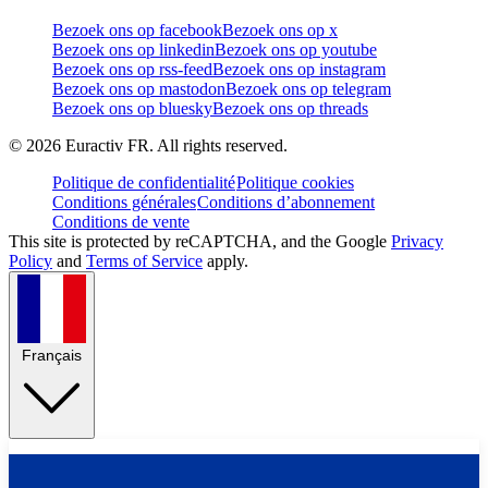
Bezoek ons op facebook
Bezoek ons op x
Bezoek ons op linkedin
Bezoek ons op youtube
Bezoek ons op rss-feed
Bezoek ons op instagram
Bezoek ons op mastodon
Bezoek ons op telegram
Bezoek ons op bluesky
Bezoek ons op threads
©
2026
Euractiv FR. All rights reserved.
Politique de confidentialité
Politique cookies
Conditions générales
Conditions d’abonnement
Conditions de vente
This site is protected by reCAPTCHA, and the Google
Privacy
Policy
and
Terms of Service
apply.
Français