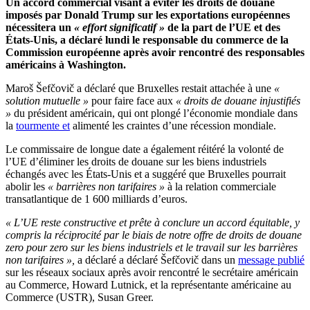
Un accord commercial visant à éviter les droits de douane
imposés par Donald Trump sur les exportations européennes
nécessitera un
« effort significatif »
de la part de l’UE et des
États-Unis, a déclaré lundi le responsable du commerce de la
Commission européenne après avoir rencontré des responsables
américains à Washington.
Maroš Šefčovič a déclaré que Bruxelles restait attachée à une
«
solution mutuelle »
pour faire face aux
« droits de douane injustifiés
»
du président américain, qui ont plongé l’économie mondiale dans
la
tourmente et
alimenté les craintes d’une récession mondiale.
Le commissaire de longue date a également réitéré la volonté de
l’UE d’éliminer les droits de douane sur les biens industriels
échangés avec les États-Unis et a suggéré que Bruxelles pourrait
abolir les
« barrières non tarifaires »
à la relation commerciale
transatlantique de 1 600 milliards d’euros.
« L’UE reste constructive et prête à conclure un accord équitable, y
compris la réciprocité par le biais de notre offre de droits de douane
zero pour zero sur les biens industriels et le travail sur les barrières
non tarifaires »,
a déclaré a déclaré Šefčovič dans un
message publié
sur les réseaux sociaux après avoir rencontré le secrétaire américain
au Commerce, Howard Lutnick, et la représentante américaine au
Commerce (USTR), Susan Greer.