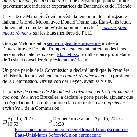
dans un avenir pas trop lointain »
, une décision qui pourrait nuire
gravement aux industries exportatrices du Danemark et de l’Irlande.
La visite de Maroš Šefčovič précède la rencontre de la dirigeante
italienne Giorgia Meloni avec Donald Trump aux États-Unis jeudi,
alimentant la crainte que Washington ne cherche à
«
diviser pour
mieux régner
»
sur les États membres de l’UE.
Giorgia Meloni était la
seule dirigeante européenne
invitée à
l’investiture de Donald Trump et a également entretenu des liens
personnels chaleureux avec
Elon Musk
, le milliardaire propriétaire
de Tesla et conseiller du président américain.
Un porte-parole de la Commission a déclaré lundi que la Première
ministre italienne avait été en
« contact régulier »
avec la présidente
de la Commission, Ursula von der Leyen, avant sa visite.
La
« prise de contact de Meloni est la bienvenue et [est] étroitement
coordonnée »
avec Bruxelles, a déclaré le porte-parole, ajoutant que
la négociation d’accords commerciaux reste de la
« compétence
exclusive »
de la Commission.
Apr 15, 2025 -
Dernière mise à jour: Apr 15, 2025 -
10:53
15:38
Économie
Commission européene
Donald Trump
Économie
États-Unis
Maros Sefcovic
Union européenne