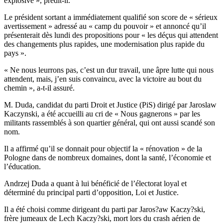
explosive », prédit-il.
Le président sortant a immédiatement qualifié son score de « sérieux
avertissement » adressé au « camp du pouvoir » et annoncé qu’il
présenterait dès lundi des propositions pour « les déçus qui attendent
des changements plus rapides, une modernisation plus rapide du
pays ».
« Ne nous leurrons pas, c’est un dur travail, une âpre lutte qui nous
attendent, mais, j’en suis convaincu, avec la victoire au bout du
chemin », a-t-il assuré.
M. Duda, candidat du parti Droit et Justice (PiS) dirigé par Jaroslaw
Kaczynski, a été accueilli au cri de « Nous gagnerons » par les
militants rassemblés à son quartier général, qui ont aussi scandé son
nom.
Il a affirmé qu’il se donnait pour objectif la « rénovation » de la
Pologne dans de nombreux domaines, dont la santé, l’économie et
l’éducation.
Andrzej Duda a quant à lui bénéficié de l’électorat loyal et
déterminé du principal parti d’opposition, Loi et Justice.
Il a été choisi comme dirigeant du parti par Jaros?aw Kaczy?ski,
frère jumeaux de Lech Kaczy?ski, mort lors du crash aérien de