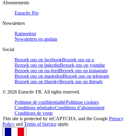
Abonnements
Euractiv Pro
Newsletters
Rapporteur
Newsletters en anglais
Social
Bezoek ons op facebook
Bezoek ons op x
Bezoek ons op linkedin
Bezoek ons op youtube
Bezoek ons op rss-feed
Bezoek ons op instagram
Bezoek ons op mastodon
Bezoek ons op telegram
Bezoek ons op bluesky
Bezoek ons op threads
©
2026
Euractiv FR. All rights reserved.
Politique de confidentialité
Politique cookies
Conditions générales
Conditions d’abonnement
Conditions de vente
This site is protected by reCAPTCHA, and the Google
Privacy
Policy
and
Terms of Service
apply.