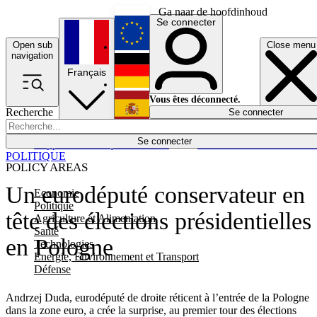
Ga naar de hoofdinhoud
Se connecter
Open sub
Close menu
English
navigation
Français
Deutsch
Vous êtes déconnecté.
Recherche
Se connecter
Español
Lumières éteintes
Se connecter
Rapporteur
Politique
Économie
Newsletters
Evénements
Em
POLITIQUE
POLICY AREAS
Un eurodéputé conservateur en
Economie
Politique
tête des élections présidentielles
Agriculture et Alimentation
Santé
en Pologne
Technologies
Energie, Environnement et Transport
Défense
Andrzej Duda, eurodéputé de droite réticent à l’entrée de la Pologne
dans la zone euro, a crée la surprise, au premier tour des élections