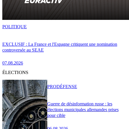
POLITIQUE
EXCLUSIF : La France et l'Espagne critiquent une nomination
controversée au SEAE
07.08.2026
ÉLECTIONS
PRO
DÉFENSE
Guerre de désinformation russe : les
élections municipales allemandes prises
pour cible
06.08.2026