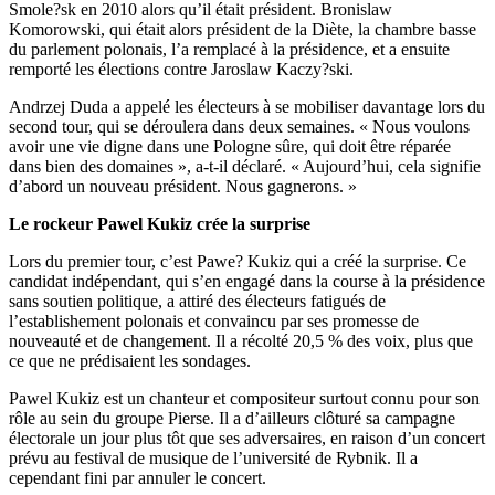
Smole?sk en 2010 alors qu’il était président. Bronislaw
Komorowski, qui était alors président de la Diète, la chambre basse
du parlement polonais, l’a remplacé à la présidence, et a ensuite
remporté les élections contre Jaroslaw Kaczy?ski.
Andrzej Duda a appelé les électeurs à se mobiliser davantage lors du
second tour, qui se déroulera dans deux semaines. « Nous voulons
avoir une vie digne dans une Pologne sûre, qui doit être réparée
dans bien des domaines », a-t-il déclaré. « Aujourd’hui, cela signifie
d’abord un nouveau président. Nous gagnerons. »
Le rockeur Pawel Kukiz crée la surprise
Lors du premier tour, c’est Pawe? Kukiz qui a créé la surprise. Ce
candidat indépendant, qui s’en engagé dans la course à la présidence
sans soutien politique, a attiré des électeurs fatigués de
l’establishement polonais et convaincu par ses promesse de
nouveauté et de changement. Il a récolté 20,5 % des voix, plus que
ce que ne prédisaient les sondages.
Pawel Kukiz est un chanteur et compositeur surtout connu pour son
rôle au sein du groupe Pierse. Il a d’ailleurs clôturé sa campagne
électorale un jour plus tôt que ses adversaires, en raison d’un concert
prévu au festival de musique de l’université de Rybnik. Il a
cependant fini par annuler le concert.