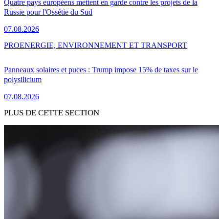
Quatre pays européens mettent en garde contre les projets de la
Russie pour l'Ossétie du Sud
07.08.2026
PRO
ENERGIE, ENVIRONNEMENT ET TRANSPORT
Panneaux solaires et puces : Trump impose 15% de taxes sur le
polysilicium
07.08.2026
PLUS DE CETTE SECTION