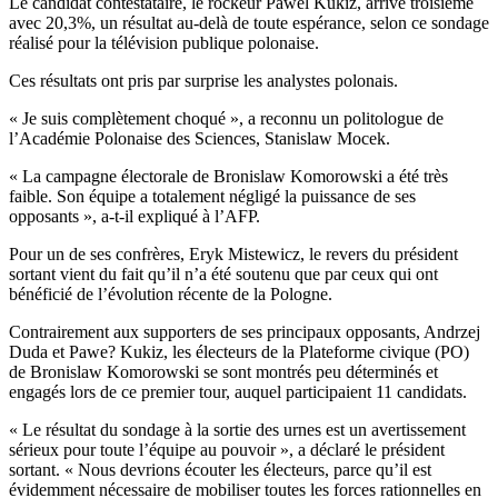
Le candidat contestataire, le rockeur Pawel Kukiz, arrive troisième
avec 20,3%, un résultat au-delà de toute espérance, selon ce sondage
réalisé pour la télévision publique polonaise.
Ces résultats ont pris par surprise les analystes polonais.
« Je suis complètement choqué », a reconnu un politologue de
l’Académie Polonaise des Sciences, Stanislaw Mocek.
« La campagne électorale de Bronislaw Komorowski a été très
faible. Son équipe a totalement négligé la puissance de ses
opposants », a-t-il expliqué à l’AFP.
Pour un de ses confrères, Eryk Mistewicz, le revers du président
sortant vient du fait qu’il n’a été soutenu que par ceux qui ont
bénéficié de l’évolution récente de la Pologne.
Contrairement aux supporters de ses principaux opposants, Andrzej
Duda et Pawe? Kukiz, les électeurs de la Plateforme civique (PO)
de Bronislaw Komorowski se sont montrés peu déterminés et
engagés lors de ce premier tour, auquel participaient 11 candidats.
« Le résultat du sondage à la sortie des urnes est un avertissement
sérieux pour toute l’équipe au pouvoir », a déclaré le président
sortant. « Nous devrions écouter les électeurs, parce qu’il est
évidemment nécessaire de mobiliser toutes les forces rationnelles en