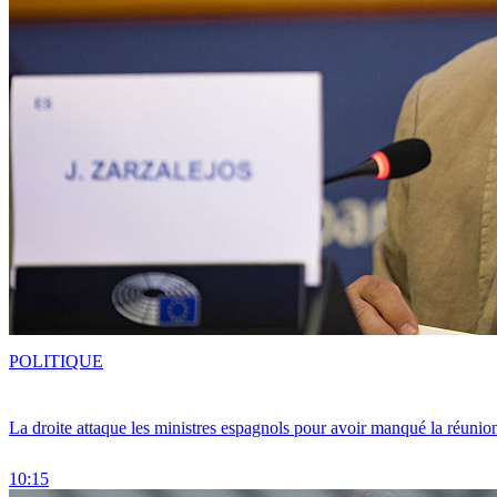
POLITIQUE
La droite attaque les ministres espagnols pour avoir manqué la réunio
10:15