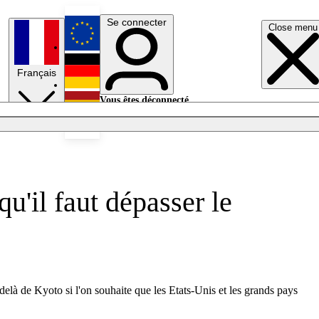
Se connecter
Close menu
English
Français
Deutsch
Vous êtes déconnecté.
Se connecter
Español
Lumières éteintes
'il faut dépasser le
elà de Kyoto si l'on souhaite que les Etats-Unis et les grands pays