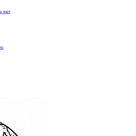
la mer
ts