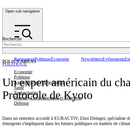
Open sub navigation
Recherche
Rapporteur
Politique
Économie
Newsletters
Evénements
Em
POLICY AREAS
POLITIQUE
Economie
Politique
Un expert américain du cha
Agriculture et Alimentation
Santé
Protocole de Kyoto
Technologies
Energie, Environnement et Transport
Défense
Dans un entretien accordé à EURACTIV, Eliot Diringer, spécialiste des 
émergents s'impliquent dans les futures politiques en matière de climat