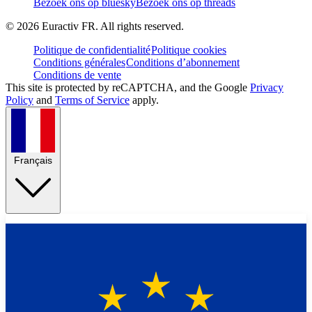
Bezoek ons op bluesky
Bezoek ons op threads
©
2026
Euractiv FR. All rights reserved.
Politique de confidentialité
Politique cookies
Conditions générales
Conditions d’abonnement
Conditions de vente
This site is protected by reCAPTCHA, and the Google
Privacy
Policy
and
Terms of Service
apply.
Français