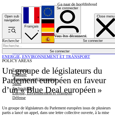
Ga naar de hoofdinhoud
Se connecter
Open sub
Close menu
English
navigation
Français
Deutsch
Vous êtes déconnecté.
Recherche
Se connecter
Español
Lumières éteintes
Se connecter
Rapporteur
Politique
Économie
Newsletters
Evénements
Em
ENERGIE, ENVIRONNEMENT ET TRANSPORT
POLICY AREAS
Un groupe de législateurs du
Economie
Politique
Parlement européen en faveur
Agriculture et Alimentation
Santé
d’un « Blue Deal européen »
Technologies
Energie, Environnement et Transport
Défense
Un groupe de législateurs du Parlement européen issus de plusieurs
partis a lancé un appel, dans une lettre collective ouverte, à la mise