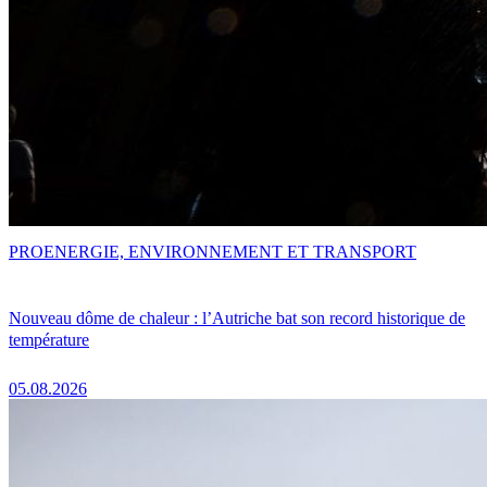
PRO
ENERGIE, ENVIRONNEMENT ET TRANSPORT
Nouveau dôme de chaleur : l’Autriche bat son record historique de
température
05.08.2026