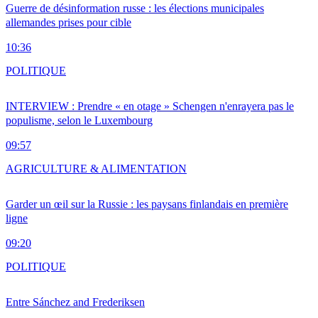
Guerre de désinformation russe : les élections municipales
allemandes prises pour cible
10:36
POLITIQUE
INTERVIEW : Prendre « en otage » Schengen n'enrayera pas le
populisme, selon le Luxembourg
09:57
AGRICULTURE & ALIMENTATION
Garder un œil sur la Russie : les paysans finlandais en première
ligne
09:20
POLITIQUE
Entre Sánchez and Frederiksen