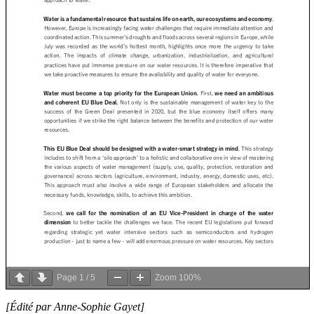
Page
1
/
5
Zoom
100%
[Édité par Anne-Sophie Gayet]