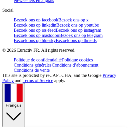
Newsletters en anglais
Social
Bezoek ons op facebook
Bezoek ons op x
Bezoek ons op linkedin
Bezoek ons op youtube
Bezoek ons op rss-feed
Bezoek ons op instagram
Bezoek ons op mastodon
Bezoek ons op telegram
Bezoek ons op bluesky
Bezoek ons op threads
©
2026
Euractiv FR. All rights reserved.
Politique de confidentialité
Politique cookies
Conditions générales
Conditions d’abonnement
Conditions de vente
This site is protected by reCAPTCHA, and the Google
Privacy
Policy
and
Terms of Service
apply.
Français