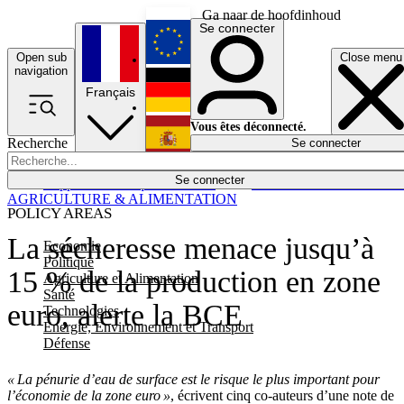
Ga naar de hoofdinhoud
Se connecter
Open sub
Close menu
English
navigation
Français
Deutsch
Vous êtes déconnecté.
Recherche
Se connecter
Español
Lumières éteintes
Se connecter
Rapporteur
Politique
Économie
Newsletters
Evénements
Em
AGRICULTURE & ALIMENTATION
POLICY AREAS
La sécheresse menace jusqu’à
Economie
Politique
15 % de la production en zone
Agriculture et Alimentation
Santé
euro, alerte la BCE
Technologies
Energie, Environnement et Transport
Défense
« La pénurie d’eau de surface est le risque le plus important pour
l’économie de la zone euro »
, écrivent cinq co-auteurs d’une note de