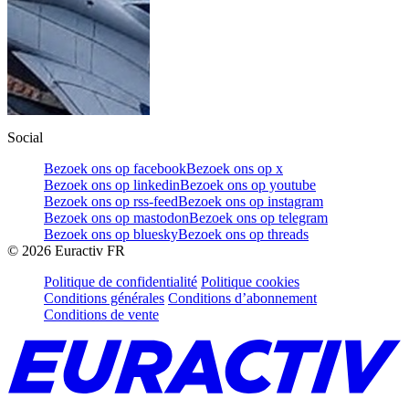
Social
Bezoek ons op facebook
Bezoek ons op x
Bezoek ons op linkedin
Bezoek ons op youtube
Bezoek ons op rss-feed
Bezoek ons op instagram
Bezoek ons op mastodon
Bezoek ons op telegram
Bezoek ons op bluesky
Bezoek ons op threads
©
2026
Euractiv FR
Politique de confidentialité
Politique cookies
Conditions générales
Conditions d’abonnement
Conditions de vente