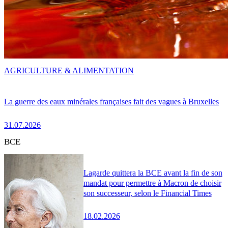
AGRICULTURE & ALIMENTATION
La guerre des eaux minérales françaises fait des vagues à Bruxelles
31.07.2026
BCE
Lagarde quittera la BCE avant la fin de son
mandat pour permettre à Macron de choisir
son successeur, selon le Financial Times
18.02.2026