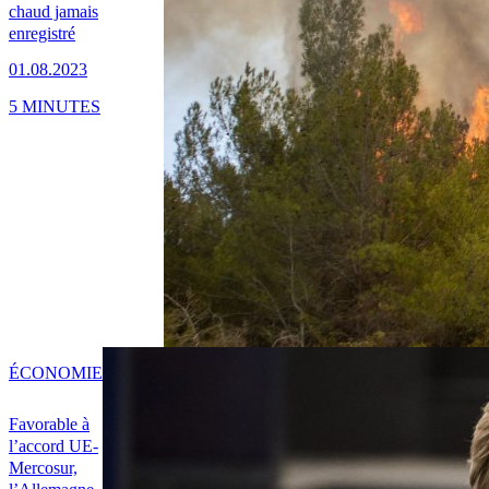
chaud jamais
enregistré
01.08.2023
5 MINUTES
ÉCONOMIE
Favorable à
l’accord UE-
Mercosur,