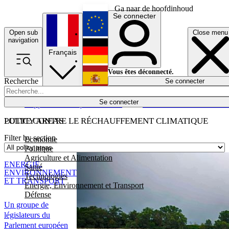
Ga naar de hoofdinhoud
Se connecter
Open sub
Close menu
English
navigation
Français
Deutsch
Vous êtes déconnecté.
Recherche
Se connecter
Español
Lumières éteintes
Se connecter
Rapporteur
Politique
Économie
Newsletters
Evénements
Em
POLICY AREAS
LUTTE CONTRE LE RÉCHAUFFEMENT CLIMATIQUE
Filter by section
Economie
Politique
Agriculture et Alimentation
ENERGIE,
Santé
ENVIRONNEMENT
Technologies
ET TRANSPORT
Energie, Environnement et Transport
Défense
Un groupe de
législateurs du
Parlement européen