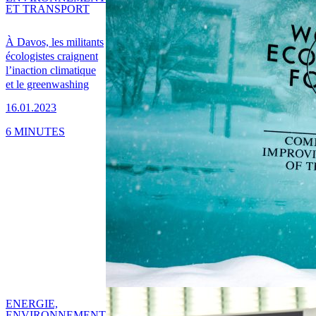
ET TRANSPORT
À Davos, les militants
écologistes craignent
l’inaction climatique
et le greenwashing
16.01.2023
6 MINUTES
ENERGIE,
ENVIRONNEMENT