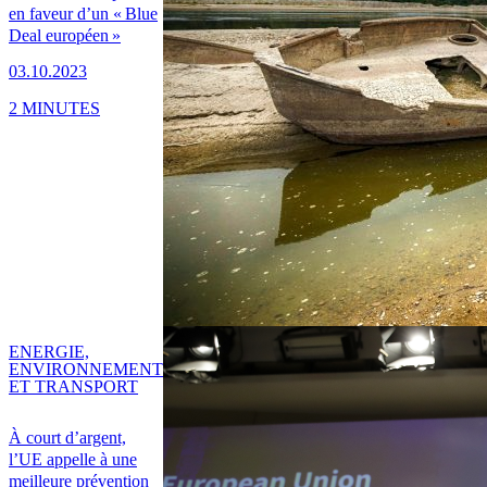
en faveur d’un « Blue
Deal européen »
03.10.2023
2 MINUTES
ENERGIE,
ENVIRONNEMENT
ET TRANSPORT
À court d’argent,
l’UE appelle à une
meilleure prévention