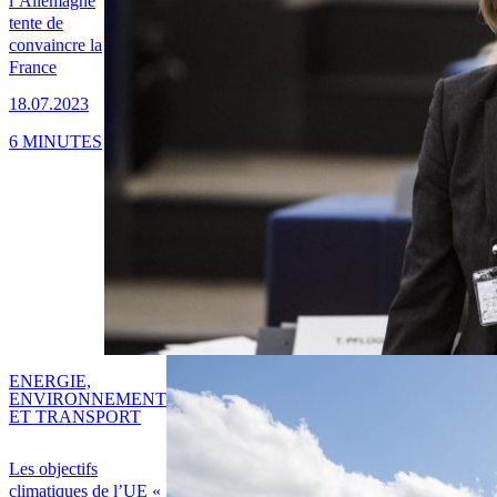
l’Allemagne
tente de
convaincre la
France
18.07.2023
6 MINUTES
ENERGIE,
ENVIRONNEMENT
ET TRANSPORT
Les objectifs
climatiques de l’UE «