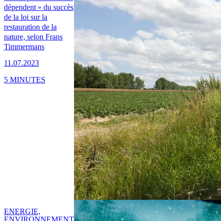
dépendent » du succès
de la loi sur la
restauration de la
nature, selon Frans
Timmermans
11.07.2023
5 MINUTES
ENERGIE,
ENVIRONNEMENT