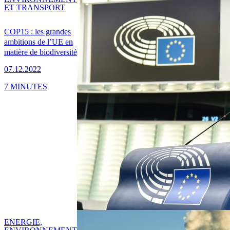
ET TRANSPORT
COP15 : les grandes
ambitions de l’UE en
matière de biodiversité
07.12.2022
7 MINUTES
ENERGIE,