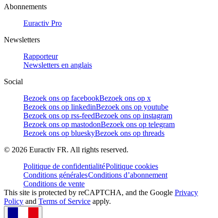
Abonnements
Euractiv Pro
Newsletters
Rapporteur
Newsletters en anglais
Social
Bezoek ons op facebook
Bezoek ons op x
Bezoek ons op linkedin
Bezoek ons op youtube
Bezoek ons op rss-feed
Bezoek ons op instagram
Bezoek ons op mastodon
Bezoek ons op telegram
Bezoek ons op bluesky
Bezoek ons op threads
©
2026
Euractiv FR. All rights reserved.
Politique de confidentialité
Politique cookies
Conditions générales
Conditions d’abonnement
Conditions de vente
This site is protected by reCAPTCHA, and the Google
Privacy
Policy
and
Terms of Service
apply.