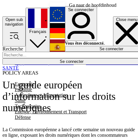
Ga naar de hoofdinhoud
Se connecter
Open sub
Close menu
English
navigation
Français
Deutsch
Vous êtes déconnecté.
Recherche
Se connecter
Español
Lumières éteintes
Se connecter
Rapporteur
Politique
Économie
Newsletters
Evénements
Em
SANTÉ
POLICY AREAS
Un guide européen
Economie
Politique
d’information sur les droits
Agriculture et Alimentation
Santé
numériques
Technologies
Energie, Environnement et Transport
Défense
La Commission européenne a lancé cette semaine un nouveau guide
en ligne, exposant les droits numériques dont les consommateurs