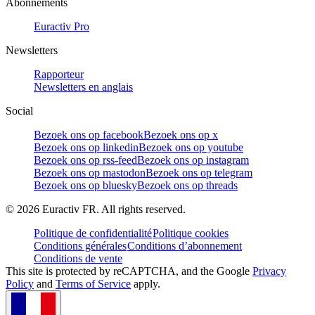
Abonnements
Euractiv Pro
Newsletters
Rapporteur
Newsletters en anglais
Social
Bezoek ons op facebook
Bezoek ons op x
Bezoek ons op linkedin
Bezoek ons op youtube
Bezoek ons op rss-feed
Bezoek ons op instagram
Bezoek ons op mastodon
Bezoek ons op telegram
Bezoek ons op bluesky
Bezoek ons op threads
©
2026
Euractiv FR. All rights reserved.
Politique de confidentialité
Politique cookies
Conditions générales
Conditions d’abonnement
Conditions de vente
This site is protected by reCAPTCHA, and the Google
Privacy
Policy
and
Terms of Service
apply.