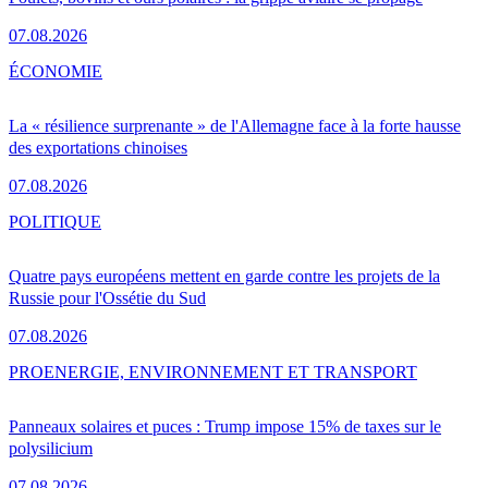
07.08.2026
ÉCONOMIE
La « résilience surprenante » de l'Allemagne face à la forte hausse
des exportations chinoises
07.08.2026
POLITIQUE
Quatre pays européens mettent en garde contre les projets de la
Russie pour l'Ossétie du Sud
07.08.2026
PRO
ENERGIE, ENVIRONNEMENT ET TRANSPORT
Panneaux solaires et puces : Trump impose 15% de taxes sur le
polysilicium
07.08.2026