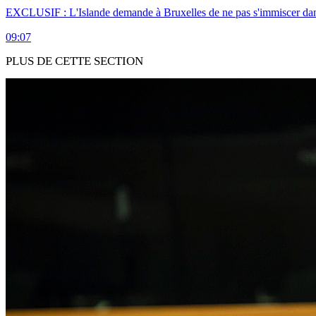
EXCLUSIF : L'Islande demande à Bruxelles de ne pas s'immiscer dan
09:07
PLUS DE CETTE SECTION