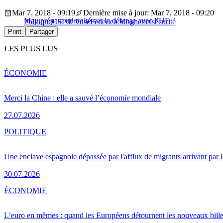
Mar 7, 2018 - 09:19
Dernière mise à jour: Mar 7, 2018 - 09:20
May prépare un traité sur la défense avec l’UE
Politique
CSP
défense
Federica Mogherini
sécurité
Print
Partager
LES PLUS LUS
ÉCONOMIE
Merci la Chine : elle a sauvé l’économie mondiale
27.07.2026
POLITIQUE
Une enclave espagnole dépassée par l'afflux de migrants arrivant par 
30.07.2026
ÉCONOMIE
L’euro en mèmes : quand les Européens détournent les nouveaux bille