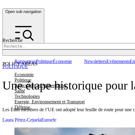
Open sub navigation
Recherche
Rapporteur
Politique
Économie
Newsletters
Evénements
Em
POLICY AREAS
POLITIQUE
Economie
Politique
Une étape historique pour 
Agriculture et Alimentation
Santé
Technologies
Energie, Environnement et Transport
Défense
Les États membres de l’UE ont adopté leur feuille de route pour une c
Laura Pérez-Cejuela
Euroefe