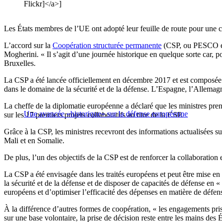
Flickr]</a>]
Les États membres de l’UE ont adopté leur feuille de route pour une c
L’accord sur la
Coopération structurée permanente
(CSP, ou PESCO en a
Mogherini. « Il s’agit d’une journée historique en quelque sorte car, p
Bruxelles.
La CSP a été lancée officiellement en décembre 2017 et est composée 
dans le domaine de la sécurité et de la défense. L’Espagne, l’Allemagne,
La cheffe de la diplomatie européenne a déclaré que les ministres prend
Une avancée «historique» sur la défense européenne
sur les 17 premiers projets collaboratifs au titre de la CSP.
Grâce à la CSP, les ministres recevront des informations actualisées s
Mali et en Somalie.
De plus, l’un des objectifs de la CSP est de renforcer la collaboratio
La CSP a été envisagée dans les traités européens et peut être mise en
la sécurité et de la défense et de disposer de capacités de défense en 
européens et d’optimiser l’efficacité des dépenses en matière de défe
À la différence d’autres formes de coopération, « les engagements pris
sur une base volontaire, la prise de décision reste entre les mains des 