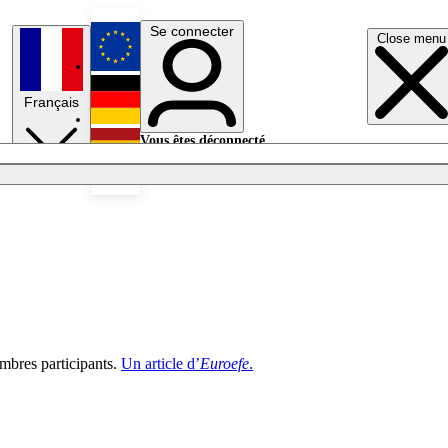
Se connecter
Close menu
English
Français
Deutsch
Vous êtes déconnecté.
Se connecter
Español
Lumières éteintes
embres participants.
Un article d’
Euroefe
.