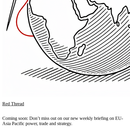
Red Thread
Coming soon: Don’t miss out on our new weekly briefing on EU-
Asia Pacific power, trade and strategy.