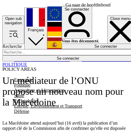
Ga naar de hoofdinhoud
Se connecter
Open sub
Close menu
English
navigation
Français
Deutsch
Vous êtes déconnecté.
Recherche
Se connecter
Español
Lumières éteintes
Se connecter
Rapporteur
Politique
Économie
Newsletters
Evénements
Em
POLITIQUE
POLICY AREAS
Un médiateur de l’ONU
Economie
Politique
propose un nouveau nom pour
Agriculture et Alimentation
Santé
la Macédoine
Technologies
Energie, Environnement et Transport
Défense
La Macédoine attend aujourd’hui (16 avril) la publication d’un
rapport clé de la Commission afin de confirmer qu’elle est disposée