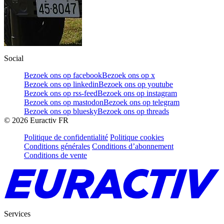
Social
Bezoek ons op facebook
Bezoek ons op x
Bezoek ons op linkedin
Bezoek ons op youtube
Bezoek ons op rss-feed
Bezoek ons op instagram
Bezoek ons op mastodon
Bezoek ons op telegram
Bezoek ons op bluesky
Bezoek ons op threads
©
2026
Euractiv FR
Politique de confidentialité
Politique cookies
Conditions générales
Conditions d’abonnement
Conditions de vente
Services