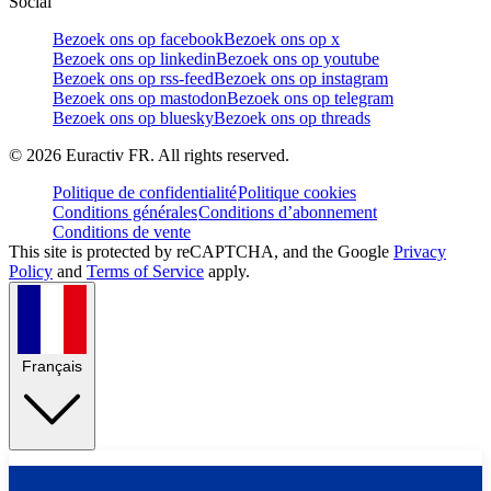
Social
Bezoek ons op facebook
Bezoek ons op x
Bezoek ons op linkedin
Bezoek ons op youtube
Bezoek ons op rss-feed
Bezoek ons op instagram
Bezoek ons op mastodon
Bezoek ons op telegram
Bezoek ons op bluesky
Bezoek ons op threads
©
2026
Euractiv FR. All rights reserved.
Politique de confidentialité
Politique cookies
Conditions générales
Conditions d’abonnement
Conditions de vente
This site is protected by reCAPTCHA, and the Google
Privacy
Policy
and
Terms of Service
apply.
Français