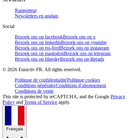
Rapporteur
Newsletters en anglais
Social
Bezoek ons op facebook
Bezoek ons op x
Bezoek ons op linkedin
Bezoek ons op youtube
Bezoek ons op rss-feed
Bezoek ons op instagram
Bezoek ons op mastodon
Bezoek ons op telegram
Bezoek ons op bluesky
Bezoek ons op threads
©
2026
Euractiv FR. All rights reserved.
Politique de confidentialité
Politique cookies
Conditions générales
Conditions d’abonnement
Conditions de vente
This site is protected by reCAPTCHA, and the Google
Privacy
Policy
and
Terms of Service
apply.
Français