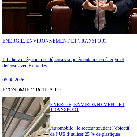
ENERGIE, ENVIRONNEMENT ET TRANSPORT
L’Italie va négocier des dépenses supplémentaires en énergie et
défense avec Bruxelles
05.08.2026
ÉCONOMIE CIRCULAIRE
ENERGIE, ENVIRONNEMENT ET
TRANSPORT
Automobile : le secteur soutient l’objectif
de l’UE d’utiliser 25 % de plastiques