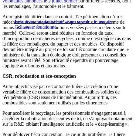
volontaires annoncés le 2 juillet dernier
par différents secteurs, dont
les emballages, l’automobile et le bâtiment.
Autre piste identifiée dans ce contrat : l’expérimentation d’un «
Économie circulaire et inclusion sociale : le pari de
mécanisme économique incitatif », qui repose sur un système de
Cellaouate fonctionne
bonus-malus des éco-contributions versées par les metteurs sur le
marché. Celles-ci seront ainsi réduites en fonction du taux
d’incorporation de matières recyclées, comme c’est déjà le cas dans
la filière des emballages, du papier et des meubles. Ce dispositif
devrait être intégré au projet de loi sur l’économie circulaire que le
ministère de la transition écologique doit présenter en conseil des
ministres avant l’été. Son efficacité dépendra du pourcentage
appliqué aux bonus et aux malus.
CSR, robotisation et éco-conception
Autre objectif visé par ce contrat de filière : la création d’une
véritable filière de consommation des combustibles solides de
récupération (CSR) issus de l’incinération. Aujourd’hui, ces
combustibles sont seulement utilisés par les cimenteries.
Pour accélérer le recyclage, les professionnels s’engagent aussi à
accélérer la robotisation des centres de tri, en s’appuyant notamment
sur la R&D ciblant l’intelligence artificielle et le « deep-learning ».
Pour déployer l’éco-conception –le cœur du problème– la filière