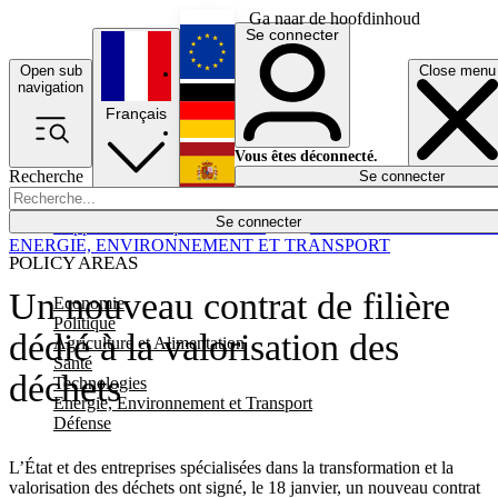
Ga naar de hoofdinhoud
Se connecter
Open sub
Close menu
English
navigation
Français
Deutsch
Vous êtes déconnecté.
Recherche
Se connecter
Español
Lumières éteintes
Se connecter
Rapporteur
Politique
Économie
Newsletters
Evénements
Em
ENERGIE, ENVIRONNEMENT ET TRANSPORT
POLICY AREAS
Un nouveau contrat de filière
Economie
Politique
dédié à la valorisation des
Agriculture et Alimentation
Santé
déchets
Technologies
Energie, Environnement et Transport
Défense
L’État et des entreprises spécialisées dans la transformation et la
valorisation des déchets ont signé, le 18 janvier, un nouveau contrat