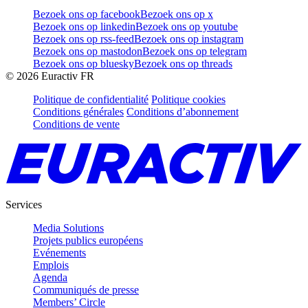
Bezoek ons op facebook
Bezoek ons op x
Bezoek ons op linkedin
Bezoek ons op youtube
Bezoek ons op rss-feed
Bezoek ons op instagram
Bezoek ons op mastodon
Bezoek ons op telegram
Bezoek ons op bluesky
Bezoek ons op threads
©
2026
Euractiv FR
Politique de confidentialité
Politique cookies
Conditions générales
Conditions d’abonnement
Conditions de vente
Services
Media Solutions
Projets publics européens
Evénements
Emplois
Agenda
Communiqués de presse
Members’ Circle