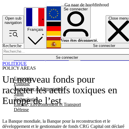
Ga naar de hoofdinhoud
Se connecter
Open sub
Close menu
English
navigation
Français
Deutsch
Vous êtes déconnecté.
Recherche
Se connecter
Español
Lumières éteintes
Se connecter
Rapporteur
Politique
Économie
Newsletters
Evénements
Em
POLITIQUE
POLICY AREAS
Un nouveau fonds pour
Economie
Politique
racheter les actifs toxiques en
Agriculture et Alimentation
Santé
Europe de l’est
Technologies
Energie, Environnement et Transport
Défense
La Banque mondiale, la Banque pour la reconstruction et le
développement et le gestionnaire de fonds CRG Capital ont déclaré