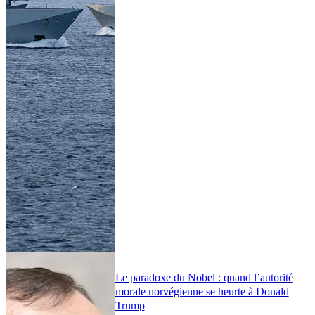
Le paradoxe du Nobel : quand l’autorité
morale norvégienne se heurte à Donald
Trump