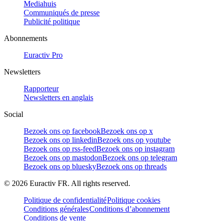
Mediahuis
Communiqués de presse
Publicité politique
Abonnements
Euractiv Pro
Newsletters
Rapporteur
Newsletters en anglais
Social
Bezoek ons op facebook
Bezoek ons op x
Bezoek ons op linkedin
Bezoek ons op youtube
Bezoek ons op rss-feed
Bezoek ons op instagram
Bezoek ons op mastodon
Bezoek ons op telegram
Bezoek ons op bluesky
Bezoek ons op threads
©
2026
Euractiv FR. All rights reserved.
Politique de confidentialité
Politique cookies
Conditions générales
Conditions d’abonnement
Conditions de vente