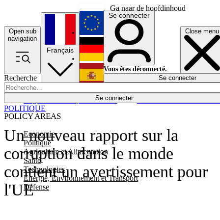
Ga naar de hoofdinhoud
Se connecter
Open sub
Close menu
English
navigation
Français
Deutsch
Vous êtes déconnecté.
Recherche
Se connecter
Español
Lumières éteintes
Se connecter
Rapporteur
Politique
Économie
Newsletters
Evénements
Em
POLITIQUE
POLICY AREAS
Un nouveau rapport sur la
Economie
Politique
corruption dans le monde
Agriculture et Alimentation
Santé
contient un avertissement pour
Technologies
Energie, Environnement et Transport
l'UE
Défense