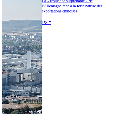
La « résilience surprenante » de
l’Allemagne face à la forte hausse des
exportations chinoises
15:17