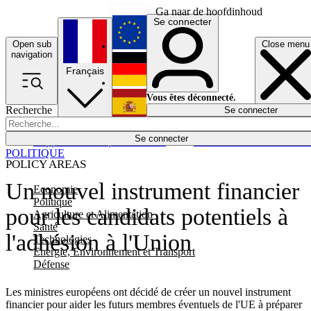
Ga naar de hoofdinhoud
Se connecter
Open sub
Close menu
English
navigation
Français
Deutsch
Vous êtes déconnecté.
Recherche
Se connecter
Español
Lumières éteintes
Se connecter
Rapporteur
Politique
Économie
Newsletters
Evénements
Em
POLITIQUE
POLICY AREAS
Un nouvel instrument financier
Economie
Politique
pour les candidats potentiels à
Agriculture et Alimentation
Santé
l'adhésion à l'Union
Technologies
Energie, Environnement et Transport
Défense
Les ministres européens ont décidé de créer un nouvel instrument
financier pour aider les futurs membres éventuels de l'UE à préparer