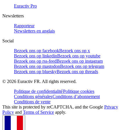
Euractiv Pro
Newsletters
Rapporteur
Newsletters en anglais
Social
Bezoek ons op facebook
Bezoek ons op x
Bezoek ons op linkedin
Bezoek ons op youtube
Bezoek ons op rss-feed
Bezoek ons op instagram
Bezoek ons op mastodon
Bezoek ons op telegram
Bezoek ons op bluesky
Bezoek ons op threads
©
2026
Euractiv FR. All rights reserved.
Politique de confidentialité
Politique cookies
Conditions générales
Conditions d’abonnement
Conditions de vente
This site is protected by reCAPTCHA, and the Google
Privacy
Policy
and
Terms of Service
apply.