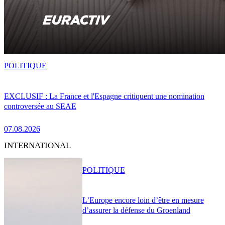
POLITIQUE
EXCLUSIF : La France et l'Espagne critiquent une nomination
controversée au SEAE
07.08.2026
INTERNATIONAL
POLITIQUE
L’Europe encore loin d’être en mesure
d’assurer la défense du Groenland