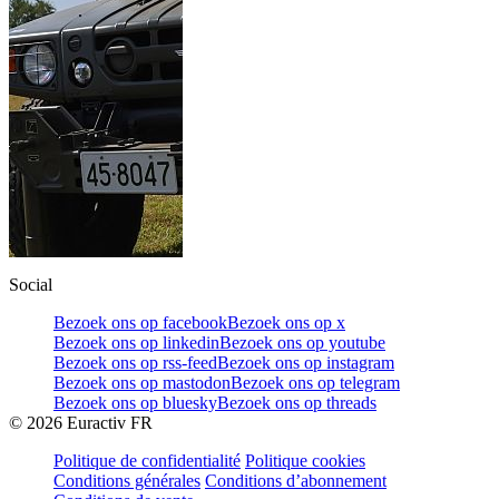
Social
Bezoek ons op facebook
Bezoek ons op x
Bezoek ons op linkedin
Bezoek ons op youtube
Bezoek ons op rss-feed
Bezoek ons op instagram
Bezoek ons op mastodon
Bezoek ons op telegram
Bezoek ons op bluesky
Bezoek ons op threads
©
2026
Euractiv FR
Politique de confidentialité
Politique cookies
Conditions générales
Conditions d’abonnement