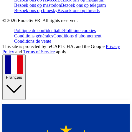
Bezoek ons op mastodon
Bezoek ons op telegram
Bezoek ons op bluesky
Bezoek ons op threads
©
2026
Euractiv FR. All rights reserved.
Politique de confidentialité
Politique cookies
Conditions générales
Conditions d’abonnement
Conditions de vente
This site is protected by reCAPTCHA, and the Google
Privacy
Policy
and
Terms of Service
apply.
Français