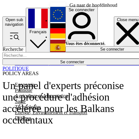
Ga naar de hoofdinhoud
Se connecter
Open sub
Close menu
English
navigation
Français
Deutsch
Vous êtes déconnecté.
Recherche
Se connecter
Español
Lumières éteintes
Se connecter
Rapporteur
Politique
Économie
Newsletters
Evénements
Em
POLITIQUE
POLICY AREAS
Un panel d'experts préconise
Economie
Politique
une procédure d'adhésion
Agriculture et Alimentation
Santé
accélérée pour les Balkans
Technologies
Energie, Environnement et Transport
occidentaux
Défense