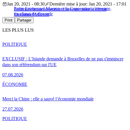
Jan 20, 2021 - 08:30
Dernière mise à jour: Jan 20, 2021 - 17:01
Entre Emmanuel Macron et la Convention citoyenne,
Politique
climat
convention citoyenne pour le climat
un climat de discorde
Emmanuel Macron
Print
Partager
LES PLUS LUS
POLITIQUE
EXCLUSIF : L'Islande demande à Bruxelles de ne pas s'immiscer
dans son référendum sur l'UE
07.08.2026
ÉCONOMIE
Merci la Chine : elle a sauvé l’économie mondiale
27.07.2026
POLITIQUE