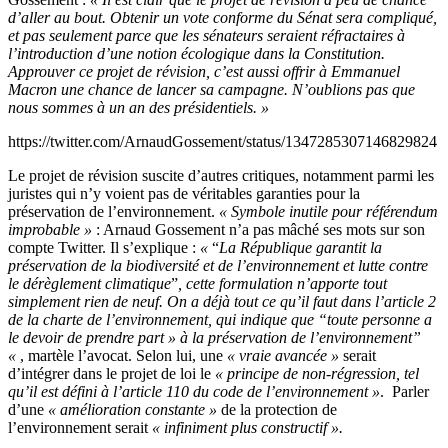
d’aller au bout. Obtenir un vote conforme du Sénat sera compliqué,
et pas seulement parce que les sénateurs seraient réfractaires à
l’introduction d’une notion écologique dans la Constitution.
Approuver ce projet de révision, c’est aussi offrir à Emmanuel
Macron une chance de lancer sa campagne. N’oublions pas que
nous sommes à un an des présidentiels. »
https://twitter.com/ArnaudGossement/status/1347285307146829824
Le projet de révision suscite d’autres critiques, notamment parmi les
juristes qui n’y voient pas de véritables garanties pour la
préservation de l’environnement.
« Symbole inutile pour référendum
improbable »
: Arnaud Gossement n’a pas mâché ses mots sur son
compte Twitter. Il s’explique :
«
“
La République garantit la
préservation de la biodiversité et de l’environnement et lutte contre
le dérèglement climatique
”
, cette formulation n’apporte tout
simplement rien de neuf. On a déjà tout ce qu’il faut dans l’article 2
de la charte de l’environnement, qui indique que “toute personne a
le devoir de prendre part » à la préservation de l’environnement”
«
, martèle l’avocat. Selon lui, une
« vraie avancée »
serait
d’intégrer dans le projet de loi le
« principe de non-régression, tel
qu’il est défini à l’article 110 du code de l’environnement »
. Parler
d’une
« amélioration constante »
de la protection de
l’environnement serait
« infiniment plus constructif ».