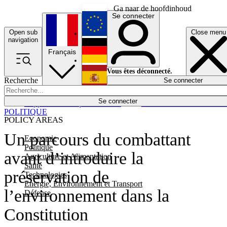
Ga naar de hoofdinhoud
Se connecter
Open sub
Close menu
English
navigation
Français
Deutsch
Vous êtes déconnecté.
Recherche
Se connecter
Español
Lumières éteintes
Se connecter
Rapporteur
Politique
Économie
Newsletters
Evénements
Em
POLITIQUE
POLICY AREAS
Un parcours du combattant
Economie
Politique
avant d’introduire la
Agriculture et Alimentation
Santé
préservation de
Technologies
Energie, Environnement et Transport
l’environnement dans la
Défense
Constitution