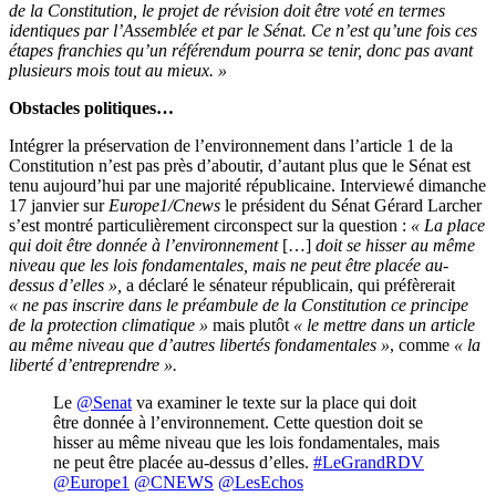
de la Constitution, le projet de révision doit être voté en termes
identiques par l’Assemblée et par le Sénat. Ce n’est qu’une fois ces
étapes franchies qu’un référendum pourra se tenir, donc pas avant
plusieurs mois tout au mieux. »
Obstacles politiques…
Intégrer la préservation de l’environnement dans l’article 1 de la
Constitution n’est pas près d’aboutir, d’autant plus que le Sénat est
tenu aujourd’hui par une majorité républicaine. Interviewé dimanche
17 janvier sur
Europe1/Cnews
le président du Sénat Gérard Larcher
s’est montré particulièrement circonspect sur la question :
« La place
qui doit être donnée à l’environnement
[…]
doit se hisser au même
niveau que les lois fondamentales, mais ne peut être placée au-
dessus d’elles »,
a déclaré le sénateur républicain, qui préfèrerait
« ne pas inscrire dans le préambule de la Constitution ce principe
de la protection climatique »
mais plutôt
« le mettre dans un article
au même niveau que d’autres libertés fondamentales »
, comme
« la
liberté d’entreprendre ».
Le
@Senat
va examiner le texte sur la place qui doit
être donnée à l’environnement. Cette question doit se
hisser au même niveau que les lois fondamentales, mais
ne peut être placée au-dessus d’elles.
#LeGrandRDV
@Europe1
@CNEWS
@LesEchos