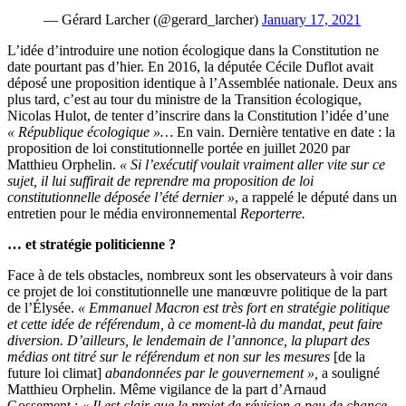
— Gérard Larcher (@gerard_larcher)
January 17, 2021
L’idée d’introduire une notion écologique dans la Constitution ne
date pourtant pas d’hier. En 2016, la députée Cécile Duflot avait
déposé une proposition identique à l’Assemblée nationale. Deux ans
plus tard, c’est au tour du ministre de la Transition écologique,
Nicolas Hulot, de tenter d’inscrire dans la Constitution l’idée d’une
« République écologique »…
En vain. Dernière tentative en date : la
proposition de loi constitutionnelle portée en juillet 2020 par
Matthieu Orphelin.
«
Si l’exécutif voulait vraiment aller vite sur ce
sujet, il lui suffirait de reprendre ma proposition de loi
constitutionnelle déposée l’été dernier
»
, a rappelé le député dans un
entretien pour le média environnemental
Reporterre.
… et
stratégie politicienne ?
Face à de tels obstacles, nombreux sont les observateurs à voir dans
ce projet de loi constitutionnelle une manœuvre politique de la part
de l’Élysée.
«
Emmanuel Macron est très fort en stratégie politique
et cette idée de référendum, à ce moment-là du mandat, peut faire
diversion. D’ailleurs, le lendemain de l’annonce, la plupart des
médias ont titré sur le référendum et non sur les mesures
[de la
future loi climat]
abandonnées par le gouvernement »,
a souligné
Matthieu Orphelin. Même vigilance de la part d’Arnaud
Gossement :
« Il est clair que le projet de révision a peu de chance