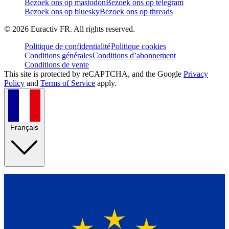
Bezoek ons op mastodon
Bezoek ons op telegram
Bezoek ons op bluesky
Bezoek ons op threads
©
2026
Euractiv FR. All rights reserved.
Politique de confidentialité
Politique cookies
Conditions générales
Conditions d’abonnement
Conditions de vente
This site is protected by reCAPTCHA, and the Google
Privacy
Policy
and
Terms of Service
apply.
Français