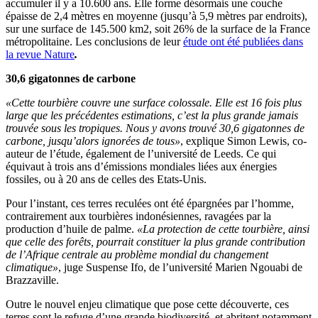
accumuler il y a 10.600 ans. Elle forme désormais une couche
épaisse de 2,4 mètres en moyenne (jusqu’à 5,9 mètres par endroits),
sur une surface de 145.500 km2, soit 26% de la surface de la France
métropolitaine. Les conclusions de leur
étude ont été publiées dans
la revue Nature
.
30,6 gigatonnes de carbone
«Cette tourbière couvre une surface colossale. Elle est 16 fois plus
large que les précédentes estimations, c’est la plus grande jamais
trouvée sous les tropiques. Nous y avons trouvé 30,6 gigatonnes de
carbone, jusqu’alors ignorées de tous»
, explique Simon Lewis, co-
auteur de l’étude, également de l’université de Leeds. Ce qui
équivaut à trois ans d’émissions mondiales liées aux énergies
fossiles, ou à 20 ans de celles des Etats-Unis.
Pour l’instant, ces terres reculées ont été épargnées par l’homme,
contrairement aux tourbières indonésiennes, ravagées par la
production d’huile de palme.
«La protection de cette tourbière, ainsi
que celle des forêts, pourrait constituer la plus grande contribution
de l’Afrique centrale au problème mondial du changement
climatique»
, juge Suspense Ifo, de l’université Marien Ngouabi de
Brazzaville.
Outre le nouvel enjeu climatique que pose cette découverte, ces
terres sont le refuge d’une grande biodiversité, et abritent notamment