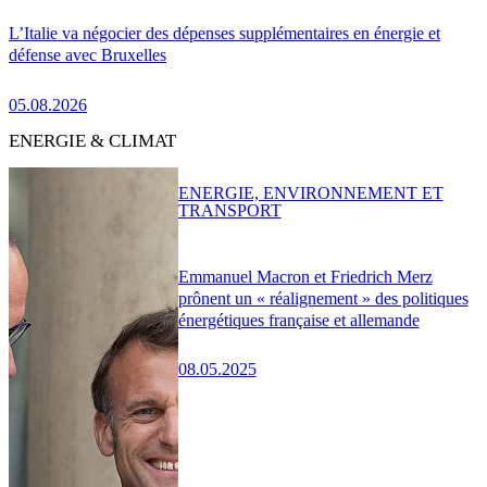
L’Italie va négocier des dépenses supplémentaires en énergie et
défense avec Bruxelles
05.08.2026
ENERGIE & CLIMAT
ENERGIE, ENVIRONNEMENT ET
TRANSPORT
Emmanuel Macron et Friedrich Merz
prônent un « réalignement » des politiques
énergétiques française et allemande
08.05.2025