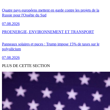
Quatre pays européens mettent en garde contre les projets de la
Russie pour l'Ossétie du Sud
07.08.2026
PRO
ENERGIE, ENVIRONNEMENT ET TRANSPORT
Panneaux solaires et puces : Trump impose 15% de taxes sur le
polysilicium
07.08.2026
PLUS DE CETTE SECTION