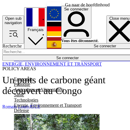
Ga naar de hoofdinhoud
Se connecter
Open sub
Close menu
English
navigation
Français
Deutsch
Vous êtes déconnecté.
Recherche
Se connecter
Español
Lumières éteintes
Se connecter
Rapporteur
Politique
Économie
Newsletters
Evénements
Em
ENERGIE, ENVIRONNEMENT ET TRANSPORT
POLICY AREAS
Un puits de carbone géant
Economie
Politique
découvert au Congo
Agriculture et Alimentation
Santé
Technologies
Energie, Environnement et Transport
Romain Loury
JDLE
Défense