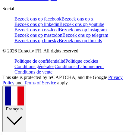
Social
Bezoek ons op facebook
Bezoek ons op x
Bezoek ons op linkedin
Bezoek ons op youtube
Bezoek ons op rss-feed
Bezoek ons op instagram
Bezoek ons op mastodon
Bezoek ons op telegram
Bezoek ons op bluesky
Bezoek ons op threads
©
2026
Euractiv FR. All rights reserved.
Politique de confidentialité
Politique cookies
Conditions générales
Conditions d’abonnement
Conditions de vente
This site is protected by reCAPTCHA, and the Google
Privacy
Policy
and
Terms of Service
apply.
Français