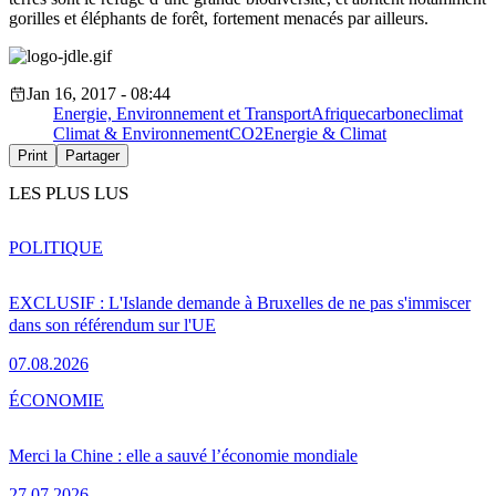
gorilles et éléphants de forêt, fortement menacés par ailleurs.
Jan 16, 2017 - 08:44
Energie, Environnement et Transport
Afrique
carbone
climat
Climat & Environnement
CO2
Energie & Climat
Print
Partager
LES PLUS LUS
POLITIQUE
EXCLUSIF : L'Islande demande à Bruxelles de ne pas s'immiscer
dans son référendum sur l'UE
07.08.2026
ÉCONOMIE
Merci la Chine : elle a sauvé l’économie mondiale
27.07.2026