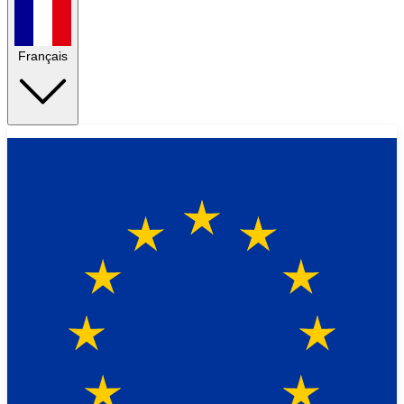
Français