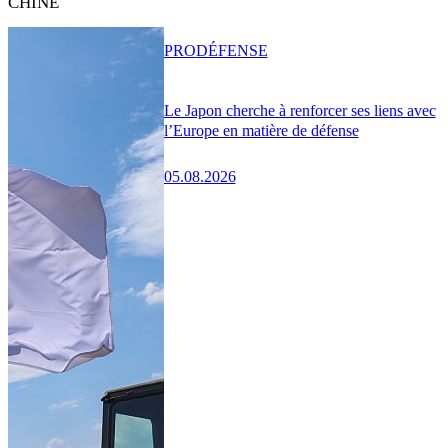
CHINE
PRO
DÉFENSE
Le Japon cherche à renforcer ses liens avec
l’Europe en matière de défense
05.08.2026