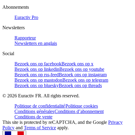
Abonnements
Euractiv Pro
Newsletters
Rapporteur
Newsletters en anglais
Social
Bezoek ons op facebook
Bezoek ons op x
Bezoek ons op linkedin
Bezoek ons op youtube
Bezoek ons op rss-feed
Bezoek ons op instagram
Bezoek ons op mastodon
Bezoek ons op telegram
Bezoek ons op bluesky
Bezoek ons op threads
©
2026
Euractiv FR. All rights reserved.
Politique de confidentialité
Politique cookies
Conditions générales
Conditions d’abonnement
Conditions de vente
This site is protected by reCAPTCHA, and the Google
Privacy
Policy
and
Terms of Service
apply.