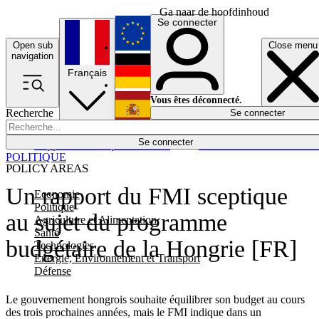
Ga naar de hoofdinhoud
Se connecter
Open sub
Close menu
English
navigation
Français
Deutsch
Vous êtes déconnecté.
Recherche
Se connecter
Español
Lumières éteintes
Se connecter
Rapporteur
Politique
Économie
Newsletters
Evénements
Em
POLITIQUE
POLICY AREAS
Un rapport du FMI sceptique
Economie
Politique
au sujet du programme
Agriculture et Alimentation
Santé
budgétaire de la Hongrie [FR]
Technologies
Energie, Environnement et Transport
Défense
Le gouvernement hongrois souhaite équilibrer son budget au cours
des trois prochaines années, mais le FMI indique dans un