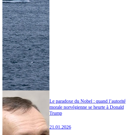
Le paradoxe du Nobel : quand l’autorité
morale norvégienne se heurte à Donald
Trump
21.01.2026