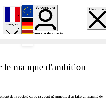
Se connecter
Close menu
English
Français
Deutsch
Vous êtes déconnecté.
Se connecter
Español
Lumières éteintes
 le manque d'ambition
ement de la société civile risquent néanmoins d'en faire un marché de