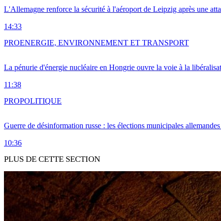
L'Allemagne renforce la sécurité à l'aéroport de Leipzig après une at
14:33
PRO
ENERGIE, ENVIRONNEMENT ET TRANSPORT
La pénurie d'énergie nucléaire en Hongrie ouvre la voie à la libéralis
11:38
PRO
POLITIQUE
Guerre de désinformation russe : les élections municipales allemandes 
10:36
PLUS DE CETTE SECTION