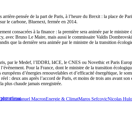
ns arrière-pensée de la part de Paris, à l’heure du Brexit : la place de Pa
 sur le carbone, Bluenext, fermée en 2014.
ement consacrées à la finance : la première sera animée par le ministre 
Bercy, avec Bruno Le Maire, mais aussi le commissaire Valdis Dombrovsk
andis que la dernière sera animée par le ministre de la transition écolog
ris, par le Medef, l’IDDRI, I4CE, le CNES ou Novethic et Paris Europla
’évènement. Pour la France, dont le ministre de la transition écologique
ifs européens d’énergies renouvelables et d’efficacité énergétique, le s
t réel : deux ans après l’accord de Paris, et moins de trois ans avant s
 la plus chaude jamais enregistrée.
plan climat
OP23
Emmanuel Macron
Energie & Climat
Maros Sefcovic
Nicolas Hulo