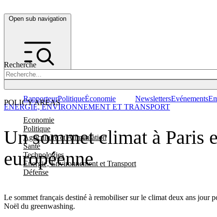
Open sub navigation
Recherche
Rapporteur
Politique
Économie
Newsletters
Evénements
Em
POLICY AREAS
ENERGIE, ENVIRONNEMENT ET TRANSPORT
Economie
Politique
Un sommet climat à Paris 
Agriculture et Alimentation
Santé
européenne
Technologies
Energie, Environnement et Transport
Défense
Le sommet français destiné à remobiliser sur le climat deux ans jour 
Noël du greenwashing.