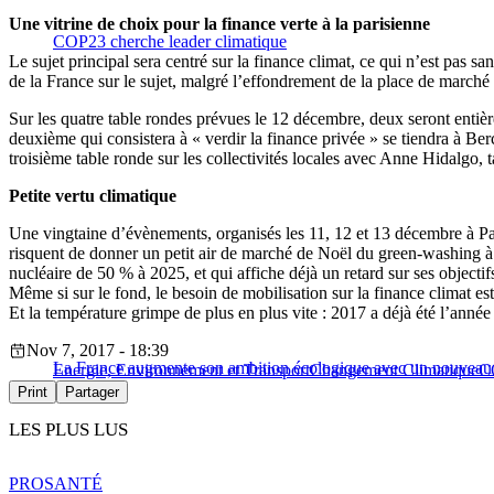
Une vitrine de choix pour la finance verte à la parisienne
COP23 cherche leader climatique
Le sujet principal sera centré sur la finance climat, ce qui n’est pas sa
de la France sur le sujet, malgré l’effondrement de la place de marché
Sur les quatre table rondes prévues le 12 décembre, deux seront entièr
deuxième qui consistera à « verdir la finance privée » se tiendra à 
troisième table ronde sur les collectivités locales avec Anne Hidalgo, t
Petite vertu climatique
Une vingtaine d’évènements, organisés les 11, 12 et 13 décembre à Pa
risquent de donner un petit air de marché de Noël du green-washing à l
nucléaire de 50 % à 2025, et qui affiche déjà un retard sur ses object
Même si sur le fond, le besoin de mobilisation sur la finance climat es
Et la température grimpe de plus en plus vite : 2017 a déjà été l’année
Nov 7, 2017 - 18:39
La France augmente son ambition écologique avec un nouveau 
Energie, Environnement et Transport
Changement Climatique
C
Print
Partager
LES PLUS LUS
PRO
SANTÉ