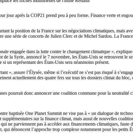
placé les friches industrielles de l'usine Renault
pour jour après la COP21 prend peu à peu forme. Finance verte et engou
ant la position de la France sur les négociations climatiques, mais av
tre une série de concerts de Julien Clerc et de Michel Sardou. La Franc
onale engagée dans la lutte contre le changement climatique », explique
 de la Syrie, annoncé le 7 novembre, les États-Unis se retrouvent le se
 si un représentant des États-Unis sera néanmoins présent.
t », assure l’Élysée, même si l’exécutif ne s’est pas risqué à s’engager
inent actuellement des quatre fers sur tous les dossiers climat du bloc,
ennes pourrait donc annoncer une coalition commune pour la neutralité 
ntre baptisée One Planet Summit ne vise pas à « un dialogue de technocr
pplémentaires sur la finance climat, mais aussi de nouvelles coalitions e
i ne parviennent pas à accéder aux financements climatiques, faute de
t, qui dénoncent l’approche trop complexe notamment pour les petits Ét