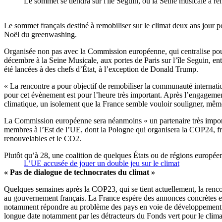
Le sommet se tiendra sur l'ile Seguin, où la Seine musicale a rem
Le sommet français destiné à remobiliser sur le climat deux ans jour 
Noël du greenwashing.
Organisée non pas avec la Commission européenne, qui centralise pourt
décembre à la Seine Musicale, aux portes de Paris sur l’île Seguin, en
été lancées à des chefs d’État, à l’exception de Donald Trump.
« La rencontre a pour objectif de remobiliser la communauté internati
pour cet évènement est pour l’heure très important. Après l’engagement
climatique, un isolement que la France semble vouloir souligner, même
La Commission européenne sera néanmoins « un partenaire très importan
membres à l’Est de l’UE, dont la Pologne qui organisera la COP24, fre
renouvelables et le CO2.
Plutôt qu’à 28, une coalition de quelques États ou de régions europé
L’UE accusée de jouer un double jeu sur le climat
« Pas de dialogue de technocrates du climat »
Quelques semaines après la COP23, qui se tient actuellement, la renco
au gouvernement français. La France espère des annonces concrètes et su
notamment répondre au problème des pays en voie de développement qu
longue date notamment par les détracteurs du Fonds vert pour le clima