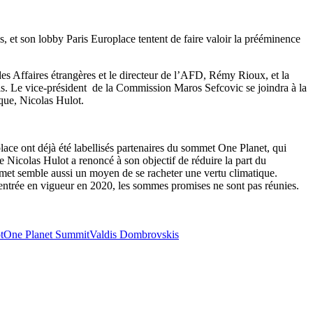
ris, et son lobby Paris Europlace tentent de faire valoir la prééminence
des Affaires étrangères et le directeur de l’AFD, Rémy Rioux, et la
is. Le vice-président de la Commission Maros Sefcovic se joindra à la
ique, Nicolas Hulot.
ce ont déjà été labellisés partenaires du sommet One Planet, qui
 Nicolas Hulot a renoncé à son objectif de réduire la part du
ommet semble aussi un moyen de se racheter une vertu climatique.
on entrée en vigueur en 2020, les sommes promises ne sont pas réunies.
t
One Planet Summit
Valdis Dombrovskis