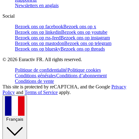
Newsletters en anglais
Social
Bezoek ons op facebook
Bezoek ons op x
Bezoek ons op linkedin
Bezoek ons op youtube
Bezoek ons op rss-feed
Bezoek ons op instagram
Bezoek ons op mastodon
Bezoek ons op telegram
Bezoek ons op bluesky
Bezoek ons op threads
©
2026
Euractiv FR. All rights reserved.
Politique de confidentialité
Politique cookies
Conditions générales
Conditions d’abonnement
Conditions de vente
This site is protected by reCAPTCHA, and the Google
Privacy
Policy
and
Terms of Service
apply.
Français