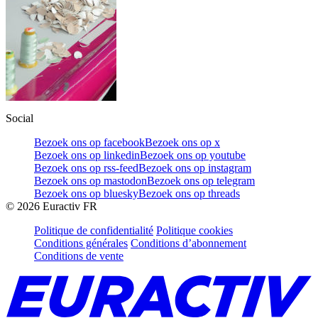
Social
Bezoek ons op facebook
Bezoek ons op x
Bezoek ons op linkedin
Bezoek ons op youtube
Bezoek ons op rss-feed
Bezoek ons op instagram
Bezoek ons op mastodon
Bezoek ons op telegram
Bezoek ons op bluesky
Bezoek ons op threads
©
2026
Euractiv FR
Politique de confidentialité
Politique cookies
Conditions générales
Conditions d’abonnement
Conditions de vente