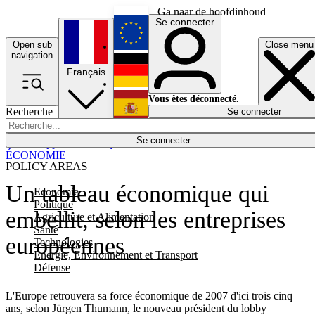
Ga naar de hoofdinhoud
Se connecter
Open sub
Close menu
English
navigation
Français
Deutsch
Vous êtes déconnecté.
Recherche
Se connecter
Español
Lumières éteintes
Se connecter
Rapporteur
Politique
Économie
Newsletters
Evénements
Em
ÉCONOMIE
POLICY AREAS
Un tableau économique qui
Economie
Politique
embellit, selon les entreprises
Agriculture et Alimentation
Santé
européennes
Technologies
Energie, Environnement et Transport
Défense
L'Europe retrouvera sa force économique de 2007 d'ici trois cinq
ans, selon Jürgen Thumann, le nouveau président du lobby