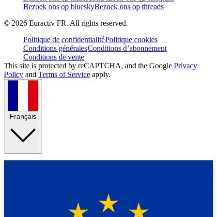
Bezoek ons op bluesky
Bezoek ons op threads
©
2026
Euractiv FR. All rights reserved.
Politique de confidentialité
Politique cookies
Conditions générales
Conditions d’abonnement
Conditions de vente
This site is protected by reCAPTCHA, and the Google
Privacy
Policy
and
Terms of Service
apply.
Français