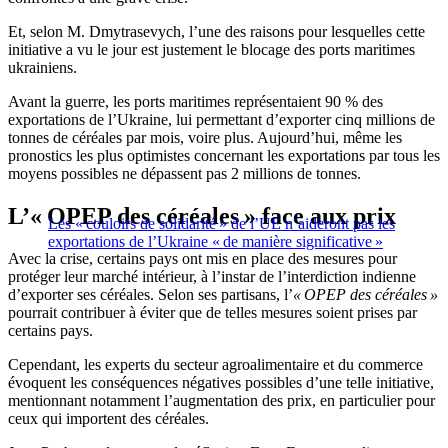
Et, selon M. Dmytrasevych, l’une des raisons pour lesquelles cette
initiative a vu le jour est justement le blocage des ports maritimes
ukrainiens.
Avant la guerre, les ports maritimes représentaient 90 % des
exportations de l’Ukraine, lui permettant d’exporter cinq millions de
tonnes de céréales par mois, voire plus. Aujourd’hui, même les
pronostics les plus optimistes concernant les exportations par tous les
moyens possibles ne dépassent pas 2 millions de tonnes.
L’« OPEP des céréales » face aux prix
Les « couloirs de solidarité » de l’UE n’aideront pas les
exportations de l’Ukraine « de manière significative »
Avec la crise, certains pays ont mis en place des mesures pour
protéger leur marché intérieur, à l’instar de l’interdiction indienne
d’exporter ses céréales. Selon ses partisans, l’
« OPEP des céréales »
pourrait contribuer à éviter que de telles mesures soient prises par
certains pays.
Cependant, les experts du secteur agroalimentaire et du commerce
évoquent les conséquences négatives possibles d’une telle initiative,
mentionnant notamment l’augmentation des prix, en particulier pour
ceux qui importent des céréales.