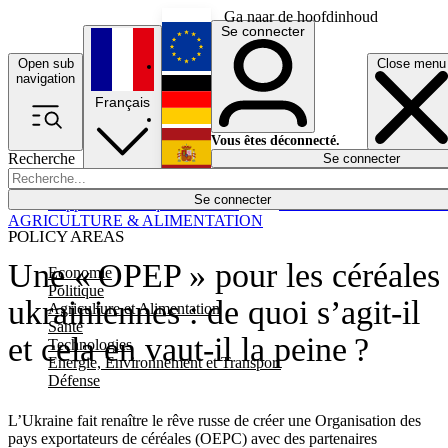
Ga naar de hoofdinhoud
Se connecter
Open sub
Close menu
English
navigation
Français
Deutsch
Vous êtes déconnecté.
Recherche
Se connecter
Español
Lumières éteintes
Se connecter
Rapporteur
Politique
Économie
Newsletters
Evénements
Em
AGRICULTURE & ALIMENTATION
POLICY AREAS
Une « OPEP » pour les céréales
Economie
Politique
ukrainiennes : de quoi s’agit-il
Agriculture et Alimentation
Santé
et cela en vaut-il la peine ?
Technologies
Energie, Environnement et Transport
Défense
L’Ukraine fait renaître le rêve russe de créer une Organisation des
pays exportateurs de céréales (OEPC) avec des partenaires