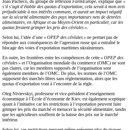
Joao Pacheco, du groupe de réflexion
FarmEurope
, explique que
«
s’il s’agit d’établir des quotas d’exportation, cela serait à mon avis
préjudiciable à nos intérêts communs, et aurait un impact négatif
sur la sécurité alimentaire des pays importateurs nets de denrées
alimentaires, en Afrique et au Moyen-Orient en particulier, car les
quotas feraient grimper les prix des céréales »
.
Selon lui, l’idée d’une
« OPEP des céréales »
ne permet pas de
répondre aux conséquences de l’agression russe qui a entraîné le
blocage des voies d’exportation maritimes ukrainiennes.
En outre, les frontières entre les compétences de cette
« OPEP des
céréales »
et l’Organisation mondiale du commerce (OMC) ne sont
pas claires, car les membres supposés de l’organisation sont
également membres de l’OMC. De plus, les normes de l’OMC
supposent des marchés libres sans réglementation, alors que les
quotas d’exportation vont à l’encontre de la règle.
Oleg Nivievskyi, professeur et vice-président d’enseignement
économique à l’École d’économie de Kiev, est également sceptique
quant à l’initiative car les restrictions à l’exportation peuvent faire
grimper les prix du marché et menacer la sécurité alimentaire, tandis
que les agriculteurs souffrent de la baisse des prix sur le marché
intérieur.
Selon lui, ces restrictions peuvent même présenter plus de risques