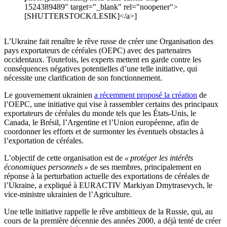
1524389489" target="_blank" rel="noopener">
[SHUTTERSTOCK/LESIK]</a>]
L’Ukraine fait renaître le rêve russe de créer une Organisation des
pays exportateurs de céréales (OEPC) avec des partenaires
occidentaux. Toutefois, les experts mettent en garde contre les
conséquences négatives potentielles d’une telle initiative, qui
nécessite une clarification de son fonctionnement.
Le gouvernement ukrainien
a récemment proposé la création
de
l’OEPC, une initiative qui vise à rassembler certains des principaux
exportateurs de céréales du monde tels que les États-Unis, le
Canada, le Brésil, l’Argentine et l’Union européenne, afin de
coordonner les efforts et de surmonter les éventuels obstacles à
l’exportation de céréales.
L’objectif de cette organisation est de
« protéger les intérêts
économiques personnels »
de ses membres, principalement en
réponse à la perturbation actuelle des exportations de céréales de
l’Ukraine, a expliqué à EURACTIV Markiyan Dmytrasevych, le
vice-ministre ukrainien de l’Agriculture.
Une telle initiative rappelle le rêve ambitieux de la Russie, qui, au
cours de la première décennie des années 2000, a déjà tenté de créer