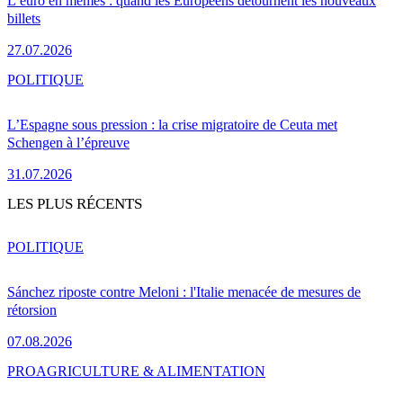
L’euro en mèmes : quand les Européens détournent les nouveaux
billets
27.07.2026
POLITIQUE
L’Espagne sous pression : la crise migratoire de Ceuta met
Schengen à l’épreuve
31.07.2026
LES PLUS RÉCENTS
POLITIQUE
Sánchez riposte contre Meloni : l'Italie menacée de mesures de
rétorsion
07.08.2026
PRO
AGRICULTURE & ALIMENTATION