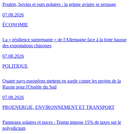
Poulets, bovins et ours polaires : la grippe aviaire se propage
07.08.2026
ÉCONOMIE
La « résilience surprenante » de l'Allemagne face à la forte hausse
des exportations chinoises
07.08.2026
POLITIQUE
Quatre pays européens mettent en garde contre les projets de la
Russie pour l'Ossétie du Sud
07.08.2026
PRO
ENERGIE, ENVIRONNEMENT ET TRANSPORT
Panneaux solaires et puces : Trump impose 15% de taxes sur le
polysilicium