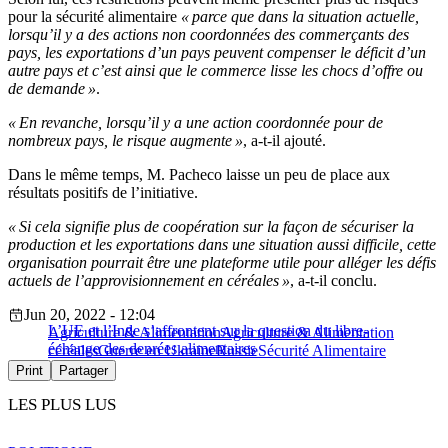
pour la sécurité alimentaire
« parce que dans la situation actuelle,
lorsqu’il y a des actions non coordonnées des commerçants des
pays, les exportations d’un pays peuvent compenser le déficit d’un
autre pays et c’est ainsi que le commerce lisse les chocs d’offre ou
de demande »
.
« En revanche, lorsqu’il y a une action coordonnée pour de
nombreux pays, le risque augmente »
, a-t-il ajouté.
Dans le même temps, M. Pacheco laisse un peu de place aux
résultats positifs de l’initiative.
« Si cela signifie plus de coopération sur la façon de sécuriser la
production et les exportations dans une situation aussi difficile, cette
organisation pourrait être une plateforme utile pour alléger les défis
actuels de l’approvisionnement en céréales »
, a-t-il conclu.
Jun 20, 2022 - 12:04
L’UE et l’Inde s’affrontent sur la question du libre-
Agriculture & Alimentation
Agriculture & Alimentation
échange des denrées alimentaires
céréales
Guerre en Ukraine
Russie
Sécurité Alimentaire
Print
Partager
LES PLUS LUS