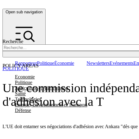
Open sub navigation
Recherche
Rapporteur
Politique
Économie
Newsletters
Evénements
Em
POLICY AREAS
POLITIQUE
Economie
Politique
Une commission indépendan
Agriculture et Alimentation
Santé
d'adhésion avec la T
Technologies
Energie, Environnement et Transport
Défense
L'UE doit entamer ses négociations d'adhésion avec Ankara "dès que l