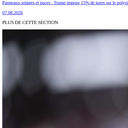
Panneaux solaires et puces : Trump impose 15% de taxes sur le polysi
07.08.2026
PLUS DE CETTE SECTION