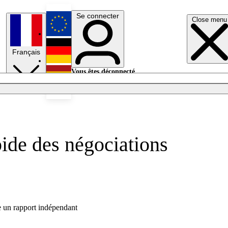
Se connecter
Close menu
English
Français
Deutsch
Vous êtes déconnecté.
Se connecter
Español
Lumières éteintes
ide des négociations
e un rapport indépendant