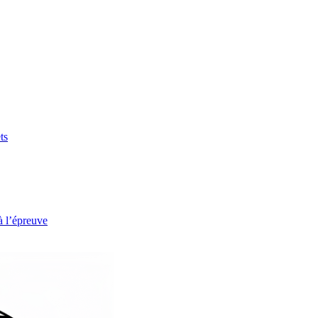
ts
à l’épreuve