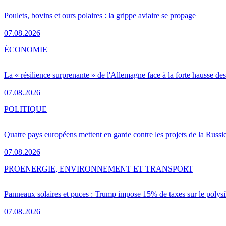
Poulets, bovins et ours polaires : la grippe aviaire se propage
07.08.2026
ÉCONOMIE
La « résilience surprenante » de l'Allemagne face à la forte hausse de
07.08.2026
POLITIQUE
Quatre pays européens mettent en garde contre les projets de la Russi
07.08.2026
PRO
ENERGIE, ENVIRONNEMENT ET TRANSPORT
Panneaux solaires et puces : Trump impose 15% de taxes sur le polysi
07.08.2026