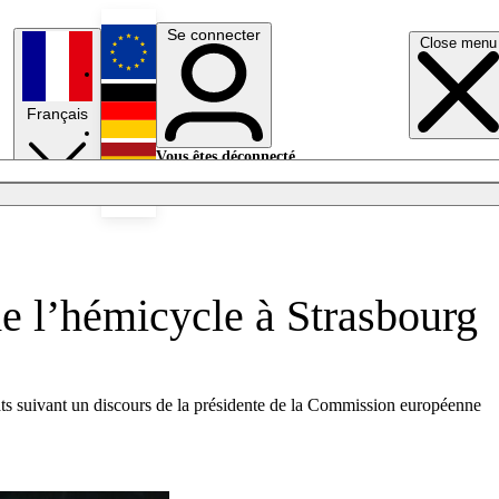
Se connecter
Close menu
English
Français
Deutsch
Vous êtes déconnecté.
Se connecter
Español
Lumières éteintes
e l’hémicycle à Strasbourg
ats suivant un discours de la présidente de la Commission européenne