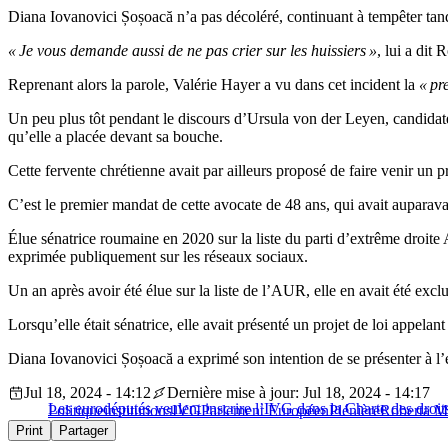
Diana Iovanovici Șoșoacă n’a pas décoléré, continuant à tempêter tandis
« Je vous demande aussi de ne pas crier sur les huissiers »
, lui a dit
Reprenant alors la parole, Valérie Hayer a vu dans cet incident la
« pre
Un peu plus tôt pendant le discours d’Ursula von der Leyen, candidat
qu’elle a placée devant sa bouche.
Cette fervente chrétienne avait par ailleurs proposé de faire venir un 
C’est le premier mandat de cette avocate de 48 ans, qui avait auparav
Élue sénatrice roumaine en 2020 sur la liste du parti d’extrême droite
exprimée publiquement sur les réseaux sociaux.
Un an après avoir été élue sur la liste de l’AUR, elle en avait été exclue
Lorsqu’elle était sénatrice, elle avait présenté un projet de loi appel
Diana Iovanovici Șoșoacă a exprimé son intention de se présenter à l’
Jul 18, 2024 - 14:12
Dernière mise à jour: Jul 18, 2024 - 14:17
Les eurodéputés veulent inscrire l’IVG dans la Charte des dro
Politique
institutions
IVG
Parlement Européen
Plénière
Roberta M
Print
Partager