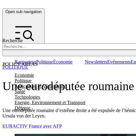
Open sub navigation
Recherche
Rapporteur
Politique
Économie
Newsletters
Evénements
Em
POLICY AREAS
POLITIQUE
Economie
Politique
Une eurodéputée roumaine d
Agriculture et Alimentation
Santé
Technologies
Energie, Environnement et Transport
Défense
Une eurodéputée roumaine d’extrême droite a été expulsée de l’hémicy
Ursula von der Leyen.
EURACTIV France avec AFP