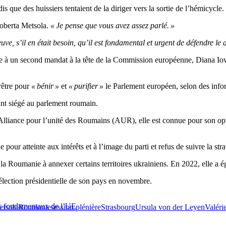
 que des huissiers tentaient de la diriger vers la sortie de l’hémicycle.
 Roberta Metsola.
« Je pense que vous avez assez parlé. »
uve, s’il en était besoin, qu’il est fondamental et urgent de défendre le
e à un second mandat à la tête de la Commission européenne, Diana Iova
prêtre pour
« bénir »
et
« purifier »
le Parlement européen, selon des info
ant siégé au parlement roumain.
 Alliance pour l’unité des Roumains (AUR), elle est connue pour son opp
 pour atteinte aux intérêts et à l’image du parti et refus de suivre la str
ant la Roumanie à annexer certains territoires ukrainiens. En 2022, elle 
élection présidentielle de son pays en novembre.
its fondamentaux de l’UE
etsola
Roumanie
session plénière
Strasbourg
Ursula von der Leyen
Valéri