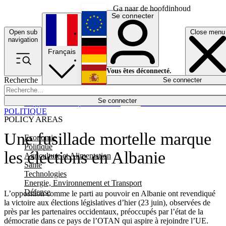
Ga naar de hoofdinhoud
Se connecter
Open sub
Close menu
English
navigation
Français
Deutsch
Vous êtes déconnecté.
Recherche
Se connecter
Español
Lumières éteintes
Se connecter
Rapporteur
Politique
Économie
Newsletters
Evénements
Em
POLITIQUE
POLICY AREAS
Une fusillade mortelle marque
Economie
Politique
les élections en Albanie
Agriculture et Alimentation
Santé
Technologies
Energie, Environnement et Transport
Défense
L’opposition comme le parti au pouvoir en Albanie ont revendiqué
la victoire aux élections législatives d’hier (23 juin), observées de
près par les partenaires occidentaux, préoccupés par l’état de la
démocratie dans ce pays de l’OTAN qui aspire à rejoindre l’UE.