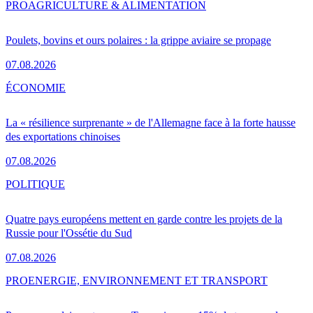
PRO
AGRICULTURE & ALIMENTATION
Poulets, bovins et ours polaires : la grippe aviaire se propage
07.08.2026
ÉCONOMIE
La « résilience surprenante » de l'Allemagne face à la forte hausse
des exportations chinoises
07.08.2026
POLITIQUE
Quatre pays européens mettent en garde contre les projets de la
Russie pour l'Ossétie du Sud
07.08.2026
PRO
ENERGIE, ENVIRONNEMENT ET TRANSPORT