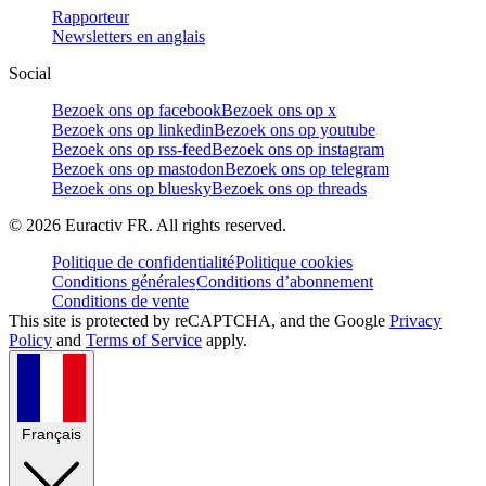
Rapporteur
Newsletters en anglais
Social
Bezoek ons op facebook
Bezoek ons op x
Bezoek ons op linkedin
Bezoek ons op youtube
Bezoek ons op rss-feed
Bezoek ons op instagram
Bezoek ons op mastodon
Bezoek ons op telegram
Bezoek ons op bluesky
Bezoek ons op threads
©
2026
Euractiv FR. All rights reserved.
Politique de confidentialité
Politique cookies
Conditions générales
Conditions d’abonnement
Conditions de vente
This site is protected by reCAPTCHA, and the Google
Privacy
Policy
and
Terms of Service
apply.
Français