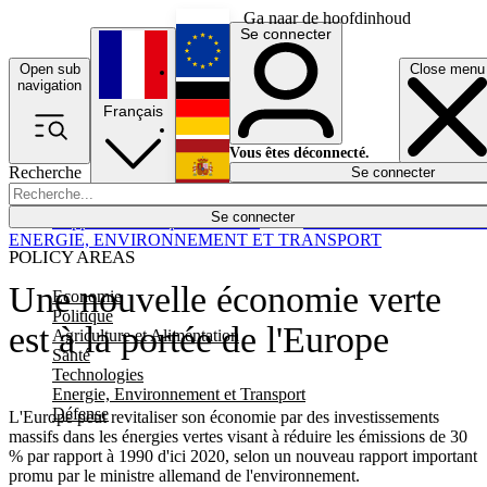
Ga naar de hoofdinhoud
Se connecter
Open sub
Close menu
English
navigation
Français
Deutsch
Vous êtes déconnecté.
Recherche
Se connecter
Español
Lumières éteintes
Se connecter
Rapporteur
Politique
Économie
Newsletters
Evénements
Em
ENERGIE, ENVIRONNEMENT ET TRANSPORT
POLICY AREAS
Une nouvelle économie verte
Economie
Politique
est à la portée de l'Europe
Agriculture et Alimentation
Santé
Technologies
Energie, Environnement et Transport
Défense
L'Europe peut revitaliser son économie par des investissements
massifs dans les énergies vertes visant à réduire les émissions de 30
% par rapport à 1990 d'ici 2020, selon un nouveau rapport important
promu par le ministre allemand de l'environnement.