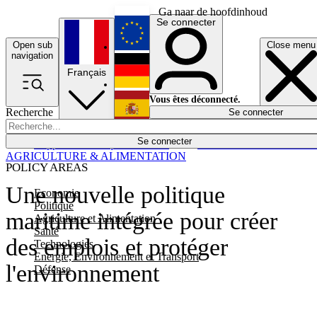
Ga naar de hoofdinhoud
Se connecter
Open sub
Close menu
English
navigation
Français
Deutsch
Vous êtes déconnecté.
Recherche
Se connecter
Español
Lumières éteintes
Se connecter
Rapporteur
Politique
Économie
Newsletters
Evénements
Em
AGRICULTURE & ALIMENTATION
POLICY AREAS
Une nouvelle politique
Economie
Politique
maritime intégrée pour créer
Agriculture et Alimentation
Santé
des emplois et protéger
Technologies
Energie, Environnement et Transport
l'environnement
Défense