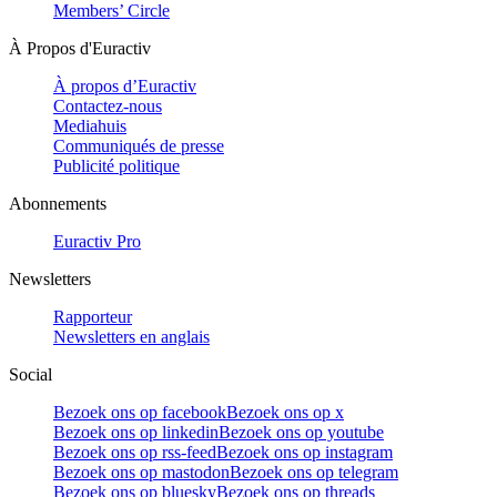
Members’ Circle
À Propos d'Euractiv
À propos d’Euractiv
Contactez-nous
Mediahuis
Communiqués de presse
Publicité politique
Abonnements
Euractiv Pro
Newsletters
Rapporteur
Newsletters en anglais
Social
Bezoek ons op facebook
Bezoek ons op x
Bezoek ons op linkedin
Bezoek ons op youtube
Bezoek ons op rss-feed
Bezoek ons op instagram
Bezoek ons op mastodon
Bezoek ons op telegram
Bezoek ons op bluesky
Bezoek ons op threads