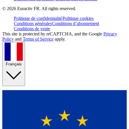
©
2026
Euractiv FR. All rights reserved.
Politique de confidentialité
Politique cookies
Conditions générales
Conditions d’abonnement
Conditions de vente
This site is protected by reCAPTCHA, and the Google
Privacy
Policy
and
Terms of Service
apply.
Français