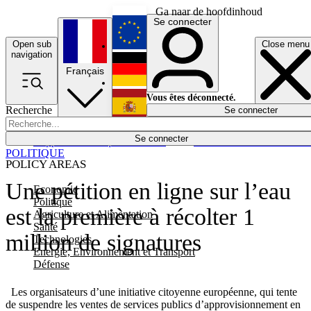
Ga naar de hoofdinhoud
Se connecter
Open sub
Close menu
English
navigation
Français
Deutsch
Vous êtes déconnecté.
Recherche
Se connecter
Español
Lumières éteintes
Se connecter
Rapporteur
Politique
Économie
Newsletters
Evénements
Em
POLITIQUE
POLICY AREAS
Une pétition en ligne sur l’eau
Economie
Politique
est la première à récolter 1
Agriculture et Alimentation
Santé
million de signatures
Technologies
Energie, Environnement et Transport
Défense
Les organisateurs d’une initiative citoyenne européenne, qui tente
de suspendre les ventes de services publics d’approvisionnement en