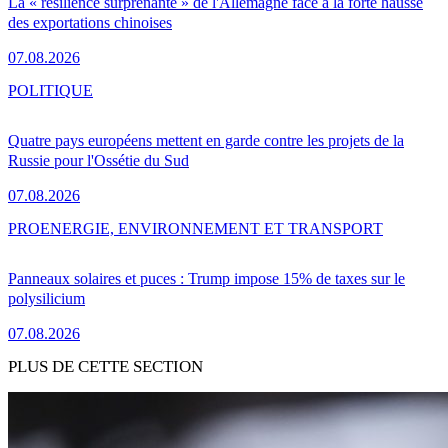
La « résilience surprenante » de l'Allemagne face à la forte hausse
des exportations chinoises
07.08.2026
POLITIQUE
Quatre pays européens mettent en garde contre les projets de la
Russie pour l'Ossétie du Sud
07.08.2026
PRO
ENERGIE, ENVIRONNEMENT ET TRANSPORT
Panneaux solaires et puces : Trump impose 15% de taxes sur le
polysilicium
07.08.2026
PLUS DE CETTE SECTION