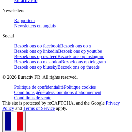
Euractiv Pro
Newsletters
Rapporteur
Newsletters en anglais
Social
Bezoek ons op facebook
Bezoek ons op x
Bezoek ons op linkedin
Bezoek ons op youtube
Bezoek ons op rss-feed
Bezoek ons op instagram
Bezoek ons op mastodon
Bezoek ons op telegram
Bezoek ons op bluesky
Bezoek ons op threads
©
2026
Euractiv FR. All rights reserved.
Politique de confidentialité
Politique cookies
Conditions générales
Conditions d’abonnement
Conditions de vente
This site is protected by reCAPTCHA, and the Google
Privacy
Policy
and
Terms of Service
apply.