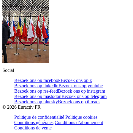
Social
Bezoek ons op facebook
Bezoek ons op x
Bezoek ons op linkedin
Bezoek ons op youtube
Bezoek ons op rss-feed
Bezoek ons op instagram
Bezoek ons op mastodon
Bezoek ons op telegram
Bezoek ons op bluesky
Bezoek ons op threads
©
2026
Euractiv FR
Politique de confidentialité
Politique cookies
Conditions générales
Conditions d’abonnement
Conditions de vente