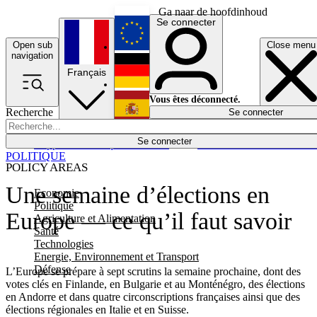
Ga naar de hoofdinhoud
Se connecter
Open sub
Close menu
English
navigation
Français
Deutsch
Vous êtes déconnecté.
Recherche
Se connecter
Español
Lumières éteintes
Se connecter
Rapporteur
Politique
Économie
Newsletters
Evénements
Em
POLITIQUE
POLICY AREAS
Une semaine d’élections en
Economie
Politique
Europe — ce qu’il faut savoir
Agriculture et Alimentation
Santé
Technologies
Energie, Environnement et Transport
Défense
L’Europe se prépare à sept scrutins la semaine prochaine, dont des
votes clés en Finlande, en Bulgarie et au Monténégro, des élections
en Andorre et dans quatre circonscriptions françaises ainsi que des
élections régionales en Italie et en Suisse.