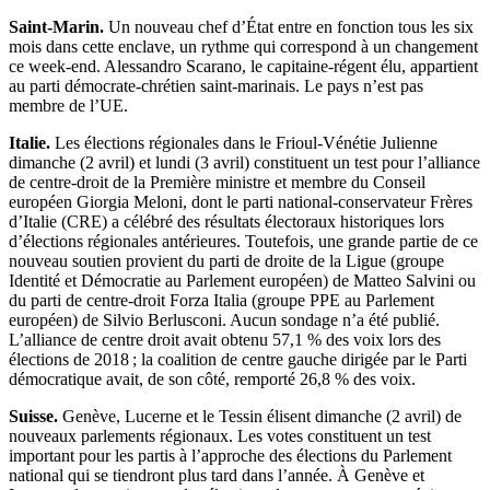
Saint-Marin.
Un nouveau chef d’État entre en fonction tous les six
mois dans cette enclave, un rythme qui correspond à un changement
ce week-end. Alessandro Scarano, le capitaine-régent élu, appartient
au parti démocrate-chrétien saint-marinais. Le pays n’est pas
membre de l’UE.
Italie.
Les élections régionales dans le Frioul-Vénétie Julienne
dimanche (2 avril) et lundi (3 avril) constituent un test pour l’alliance
de centre-droit de la Première ministre et membre du Conseil
européen Giorgia Meloni, dont le parti national-conservateur Frères
d’Italie (CRE) a célébré des résultats électoraux historiques lors
d’élections régionales antérieures. Toutefois, une grande partie de ce
nouveau soutien provient du parti de droite de la Ligue (groupe
Identité et Démocratie au Parlement européen) de Matteo Salvini ou
du parti de centre-droit Forza Italia (groupe PPE au Parlement
européen) de Silvio Berlusconi. Aucun sondage n’a été publié.
L’alliance de centre droit avait obtenu 57,1 % des voix lors des
élections de 2018 ; la coalition de centre gauche dirigée par le Parti
démocratique avait, de son côté, remporté 26,8 % des voix.
Suisse.
Genève, Lucerne et le Tessin élisent dimanche (2 avril) de
nouveaux parlements régionaux. Les votes constituent un test
important pour les partis à l’approche des élections du Parlement
national qui se tiendront plus tard dans l’année. À Genève et