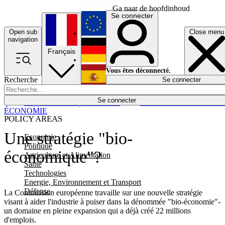
Ga naar de hoofdinhoud
Se connecter
Open sub
Close menu
English
navigation
Français
Deutsch
Vous êtes déconnecté.
Recherche
Se connecter
Español
Lumières éteintes
Se connecter
Rapporteur
Politique
Économie
Newsletters
Evénements
Em
ÉCONOMIE
POLICY AREAS
Une stratégie "bio-
Economie
Politique
économique"?
Agriculture et Alimentation
Santé
Technologies
Energie, Environnement et Transport
Défense
La Commission européenne travaille sur une nouvelle stratégie
visant à aider l'industrie à puiser dans la dénommée "bio-économie"-
un domaine en pleine expansion qui a déjà créé 22 millions
d'emplois.