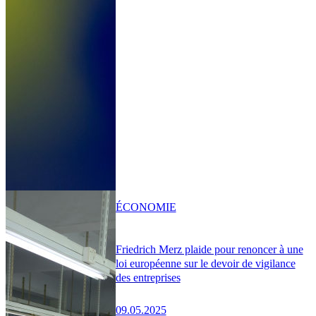
ÉCONOMIE
Friedrich Merz plaide pour renoncer à une
loi européenne sur le devoir de vigilance
des entreprises
09.05.2025