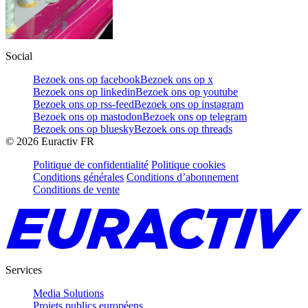
Social
Bezoek ons op facebook
Bezoek ons op x
Bezoek ons op linkedin
Bezoek ons op youtube
Bezoek ons op rss-feed
Bezoek ons op instagram
Bezoek ons op mastodon
Bezoek ons op telegram
Bezoek ons op bluesky
Bezoek ons op threads
©
2026
Euractiv FR
Politique de confidentialité
Politique cookies
Conditions générales
Conditions d’abonnement
Conditions de vente
Services
Media Solutions
Projets publics européens