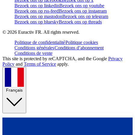
Bezoek ons op facebook
Bezoek ons op x
Bezoek ons op linkedin
Bezoek ons op youtube
Bezoek ons op rss-feed
Bezoek ons op instagram
Bezoek ons op mastodon
Bezoek ons op telegram
Bezoek ons op bluesky
Bezoek ons op threads
©
2026
Euractiv FR. All rights reserved.
Politique de confidentialité
Politique cookies
Conditions générales
Conditions d’abonnement
Conditions de vente
This site is protected by reCAPTCHA, and the Google
Privacy
Policy
and
Terms of Service
apply.
Français