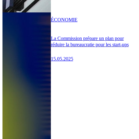
ÉCONOMIE
La Commission prépare un plan pour
réduire la bureaucratie pour les start-ups
15.05.2025