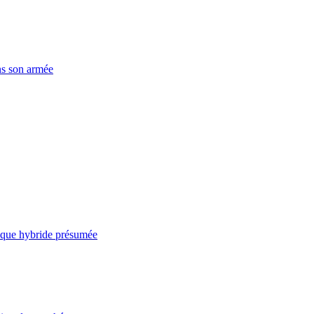
ns son armée
taque hybride présumée