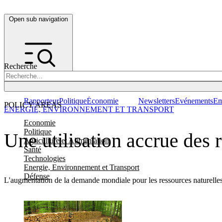
Open sub navigation
Recherche
Rapporteur
Politique
Économie
Newsletters
Evénements
Em
POLICY AREAS
ENERGIE, ENVIRONNEMENT ET TRANSPORT
Economie
Politique
Une utilisation accrue des 
Agriculture et Alimentation
Santé
Technologies
Energie, Environnement et Transport
Défense
L'augmentation de la demande mondiale pour les ressources naturelle