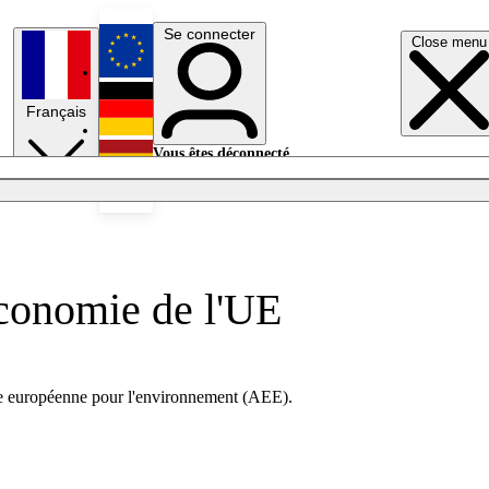
Se connecter
Close menu
English
Français
Deutsch
Vous êtes déconnecté.
Se connecter
Español
Lumières éteintes
économie de l'UE
nce européenne pour l'environnement (AEE).