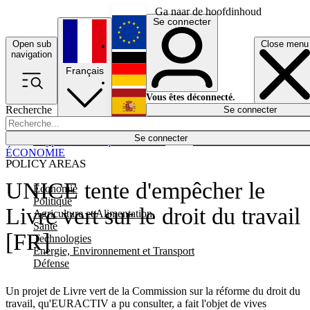
Ga naar de hoofdinhoud
Se connecter
Open sub
Close menu
English
navigation
Français
Deutsch
Vous êtes déconnecté.
Recherche
Se connecter
Español
Lumières éteintes
Se connecter
Rapporteur
Politique
Économie
Newsletters
Evénements
Em
ÉCONOMIE
POLICY AREAS
UNICE tente d'empêcher le
Economie
Politique
Livre vert sur le droit du travail
Agriculture et Alimentation
Santé
[FR]
Technologies
Energie, Environnement et Transport
Défense
Un projet de Livre vert de la Commission sur la réforme du droit du
travail, qu'EURACTIV a pu consulter, a fait l'objet de vives