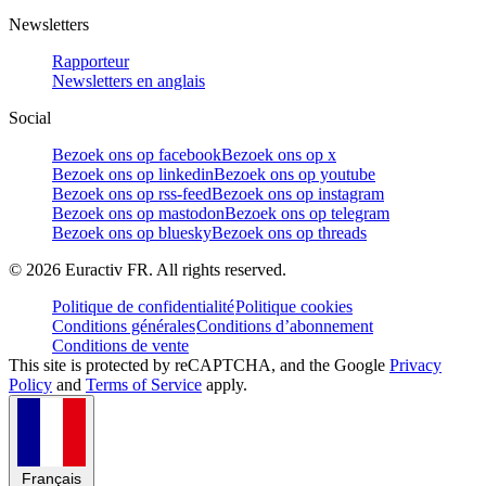
Newsletters
Rapporteur
Newsletters en anglais
Social
Bezoek ons op facebook
Bezoek ons op x
Bezoek ons op linkedin
Bezoek ons op youtube
Bezoek ons op rss-feed
Bezoek ons op instagram
Bezoek ons op mastodon
Bezoek ons op telegram
Bezoek ons op bluesky
Bezoek ons op threads
©
2026
Euractiv FR. All rights reserved.
Politique de confidentialité
Politique cookies
Conditions générales
Conditions d’abonnement
Conditions de vente
This site is protected by reCAPTCHA, and the Google
Privacy
Policy
and
Terms of Service
apply.
Français