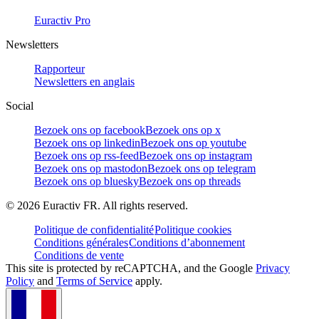
Euractiv Pro
Newsletters
Rapporteur
Newsletters en anglais
Social
Bezoek ons op facebook
Bezoek ons op x
Bezoek ons op linkedin
Bezoek ons op youtube
Bezoek ons op rss-feed
Bezoek ons op instagram
Bezoek ons op mastodon
Bezoek ons op telegram
Bezoek ons op bluesky
Bezoek ons op threads
©
2026
Euractiv FR. All rights reserved.
Politique de confidentialité
Politique cookies
Conditions générales
Conditions d’abonnement
Conditions de vente
This site is protected by reCAPTCHA, and the Google
Privacy
Policy
and
Terms of Service
apply.