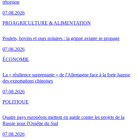
rétorsion
07.08.2026
PRO
AGRICULTURE & ALIMENTATION
Poulets, bovins et ours polaires : la grippe aviaire se propage
07.08.2026
ÉCONOMIE
La « résilience surprenante » de l'Allemagne face à la forte hausse
des exportations chinoises
07.08.2026
POLITIQUE
Quatre pays européens mettent en garde contre les projets de la
Russie pour l'Ossétie du Sud
07.08.2026