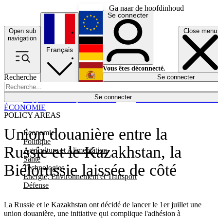
Ga naar de hoofdinhoud
Se connecter
Open sub
Close menu
English
navigation
Français
Deutsch
Vous êtes déconnecté.
Recherche
Se connecter
Español
Lumières éteintes
Se connecter
Rapporteur
Politique
Économie
Newsletters
Evénements
Em
ÉCONOMIE
POLICY AREAS
Union douanière entre la
Economie
Politique
Russie et le Kazakhstan, la
Agriculture et Alimentation
Santé
Biélorussie laissée de côté
Technologies
Energie, Environnement et Transport
Défense
La Russie et le Kazakhstan ont décidé de lancer le 1er juillet une
union douanière, une initiative qui complique l'adhésion à