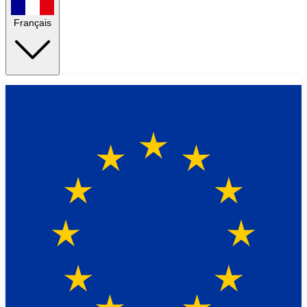
Français