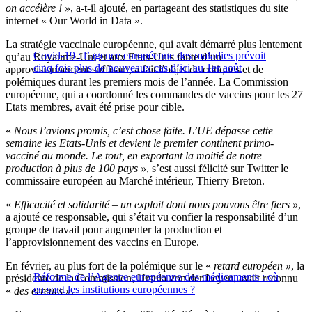
on accélère ! »
, a-t-il ajouté, en partageant des statistiques du site
internet « Our World in Data ».
La stratégie vaccinale européenne, qui avait démarré plus lentement
Covid-19 : l’agence européenne des maladies prévoit
qu’au Royaume-Uni et aux Etats-Unis faute d’un
cinq fois plus de nouveaux cas d’ici au 1er août
approvisionnement suffisant, a fait l’objet de critiques et de
polémiques durant les premiers mois de l’année. La Commission
européenne, qui a coordonné les commandes de vaccins pour les 27
Etats membres, avait été prise pour cible.
«
Nous l’avions promis, c’est chose faite. L’UE dépasse cette
semaine les Etats-Unis et devient le premier continent primo-
vacciné au monde. Le tout, en exportant la moitié de notre
production à plus de 100 pays »
, s’est aussi félicité sur Twitter le
commissaire européen au Marché intérieur, Thierry Breton.
«
Efficacité et solidarité – un exploit dont nous pouvons être fiers »
,
a ajouté ce responsable, qui s’était vu confier la responsabilité d’un
groupe de travail pour augmenter la production et
l’approvisionnement des vaccins en Europe.
En février, au plus fort de la polémique sur le «
retard européen »
, la
Réforme de l’Agence européenne des médicaments : où
présidente de la Commission, Ursula von der Leyen, avait reconnu
en sont les institutions européennes ?
«
des erreurs »
.