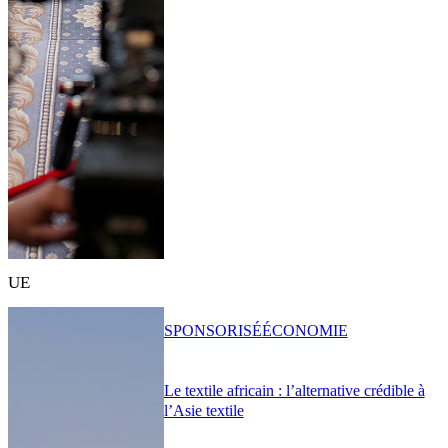
UE
SPONSORISÉ
ÉCONOMIE
Le textile africain : l’alternative crédible à
l’Asie textile