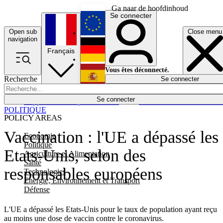
Ga naar de hoofdinhoud
Se connecter
Open sub
Close menu
English
navigation
Français
Deutsch
Vous êtes déconnecté.
Recherche
Se connecter
Español
Lumières éteintes
Se connecter
Rapporteur
Politique
Économie
Newsletters
Evénements
Em
POLITIQUE
POLICY AREAS
Vaccination : l'UE a dépassé les
Economie
Politique
Etats-Unis, selon des
Agriculture et Alimentation
Santé
responsables européens
Technologies
Energie, Environnement et Transport
Défense
L'UE a dépassé les Etats-Unis pour le taux de population ayant reçu
au moins une dose de vaccin contre le coronavirus.