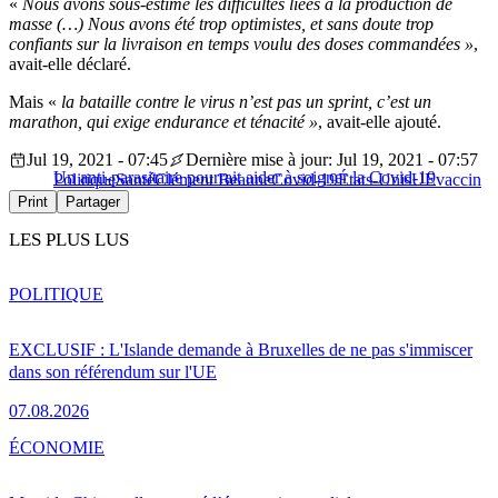
«
Nous avons sous-estimé les difficultés liées à la production de
masse (…) Nous avons été trop optimistes, et sans doute trop
confiants sur la livraison en temps voulu des doses commandées »
,
avait-elle déclaré.
Mais «
la bataille contre le virus n’est pas un sprint, c’est un
marathon, qui exige endurance et ténacité »
, avait-elle ajouté.
Jul 19, 2021 - 07:45
Dernière mise à jour: Jul 19, 2021 - 07:57
Un anti-parasitaire pourrait aider à soigner la Covid-19
Politique
Santé
Clément Beaune
Covid-19
États-Unis
UE
vaccin
Print
Partager
LES PLUS LUS
POLITIQUE
EXCLUSIF : L'Islande demande à Bruxelles de ne pas s'immiscer
dans son référendum sur l'UE
07.08.2026
ÉCONOMIE