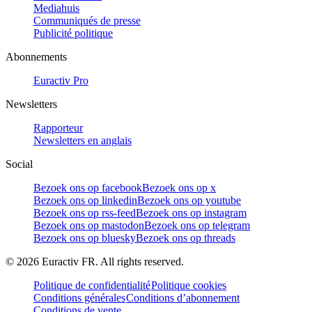
Mediahuis
Communiqués de presse
Publicité politique
Abonnements
Euractiv Pro
Newsletters
Rapporteur
Newsletters en anglais
Social
Bezoek ons op facebook
Bezoek ons op x
Bezoek ons op linkedin
Bezoek ons op youtube
Bezoek ons op rss-feed
Bezoek ons op instagram
Bezoek ons op mastodon
Bezoek ons op telegram
Bezoek ons op bluesky
Bezoek ons op threads
©
2026
Euractiv FR. All rights reserved.
Politique de confidentialité
Politique cookies
Conditions générales
Conditions d’abonnement
Conditions de vente