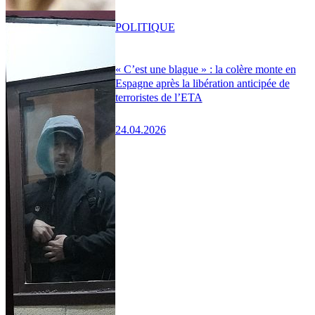
POLITIQUE
« C’est une blague » : la colère monte en
Espagne après la libération anticipée de
terroristes de l’ETA
24.04.2026