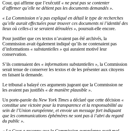
Cour, qui affirme que l’exécutif
« ne peut pas se contenter
d’affirmer qu’elle ne détient pas les documents demandés »
.
« La Commission n’a pas expliqué en détail le type de recherches
qu’elle aurait effectuées pour trouver ces documents ni l’identité des
lieux où celles-ci se seraient déroulées »
, poursuit-elle encore.
Pour justifier que ces textos n’avaient pas été archivés, la
Commission avait également indiqué qu’ils ne contenaient pas
d’informations
« substantielles »
qui auraient motivé leur
conservation.
S’ils contenaient des
« informations substantielles »
, la Commission
serait tenue de conserver les textos et de les présenter aux citoyens
en faisant la demande.
Le tribunal a balayé ces arguments jugeant que la Commission ne
les avaient pas justifiés
« de manière plausible »
.
Un porte-parole du
New York Times
a déclaré que cette décision
«
constitue une victoire pour la transparence et la responsabilité au
sein de l’Union européenne, et envoie un message fort indiquant
que les communications éphémères ne sont pas à l’abri du regard
du public »
.
« La Cour a reconnu que la Commission européenne avait mal