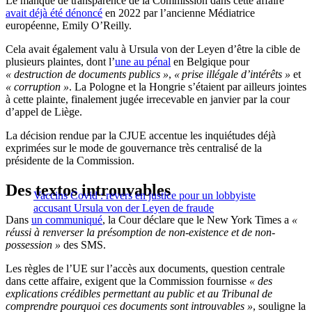
Le manque de transparence de la Commission dans cette affaire
avait déjà été dénoncé
en 2022 par l’ancienne Médiatrice
européenne, Emily O’Reilly.
Cela avait également valu à Ursula von der Leyen d’être la cible de
plusieurs plaintes, dont l’
une au pénal
en Belgique pour
« destruction de documents publics »
,
« prise illégale d’intérêts »
et
« corruption »
. La Pologne et la Hongrie s’étaient par ailleurs jointes
à cette plainte, finalement jugée irrecevable en janvier par la cour
d’appel de Liège.
La décision rendue par la CJUE accentue les inquiétudes déjà
exprimées sur le mode de gouvernance très centralisé de la
présidente de la Commission.
Des textos introuvables
Vaccins Covid : revers en justice pour un lobbyiste
accusant Ursula von der Leyen de fraude
Dans
un communiqué
, la Cour déclare que le New York Times a
«
réussi à renverser la présomption de non-existence et de non-
possession »
des SMS.
Les règles de l’UE sur l’accès aux documents, question centrale
dans cette affaire, exigent que la Commission fournisse
« des
explications crédibles permettant au public et au Tribunal de
comprendre pourquoi ces documents sont introuvables »
, souligne la