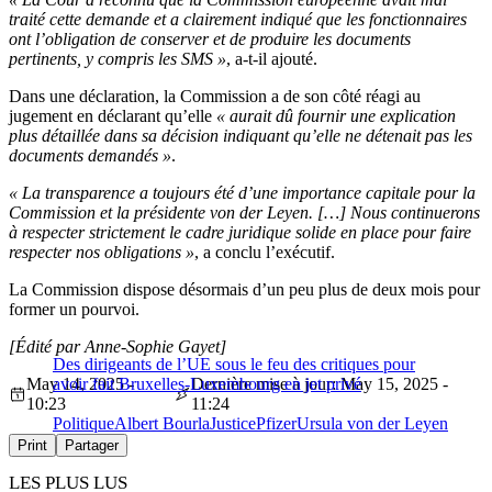
traité cette demande et a clairement indiqué que les fonctionnaires
ont l’obligation de conserver et de produire les documents
pertinents, y compris les SMS »
, a-t-il ajouté.
Dans une déclaration, la Commission a de son côté réagi au
jugement en déclarant qu’elle
« aurait dû fournir une explication
plus détaillée dans sa décision indiquant qu’elle ne détenait pas les
documents demandés »
.
« La transparence a toujours été d’une importance capitale pour la
Commission et la présidente von der Leyen. […]
Nous continuerons
à respecter strictement le cadre juridique solide en place pour faire
respecter nos obligations »
, a conclu l’exécutif.
La Commission dispose désormais d’un peu plus de deux mois pour
former un pourvoi.
[Édité par Anne-Sophie Gayet]
Des dirigeants de l’UE sous le feu des critiques pour
May 14, 2025 -
avoir fait Bruxelles-Luxembourg en jet privé
Dernière mise à jour: May 15, 2025 -
10:23
11:24
Politique
Albert Bourla
Justice
Pfizer
Ursula von der Leyen
Print
Partager
LES PLUS LUS