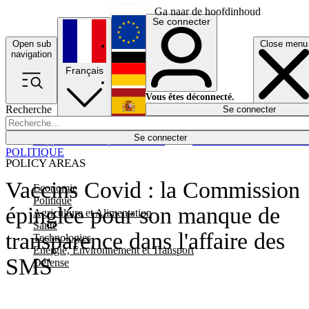
Ga naar de hoofdinhoud
Se connecter
Open sub
Close menu
English
navigation
Français
Deutsch
Vous êtes déconnecté.
Recherche
Se connecter
Español
Lumières éteintes
Se connecter
Rapporteur
Politique
Économie
Newsletters
Evénements
Em
POLITIQUE
POLICY AREAS
Vaccins Covid : la Commission
Economie
Politique
épinglée pour son manque de
Agriculture et Alimentation
Santé
transparence dans l'affaire des
Technologies
Energie, Environnement et Transport
SMS
Défense