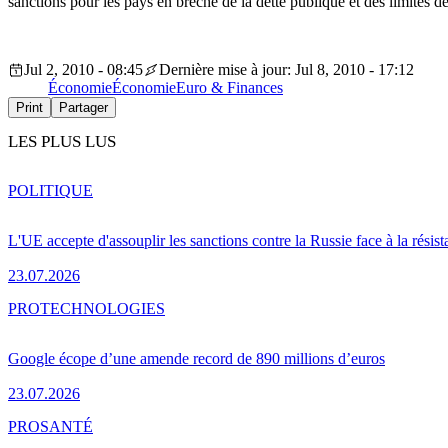
sanctions pour les pays en brèche de la dette publique et des limites de 
Jul 2, 2010 - 08:45
Dernière mise à jour: Jul 8, 2010 - 17:12
Économie
Économie
Euro & Finances
Print
Partager
LES PLUS LUS
POLITIQUE
L'UE accepte d'assouplir les sanctions contre la Russie face à la résis
23.07.2026
PRO
TECHNOLOGIES
Google écope d’une amende record de 890 millions d’euros
23.07.2026
PRO
SANTÉ