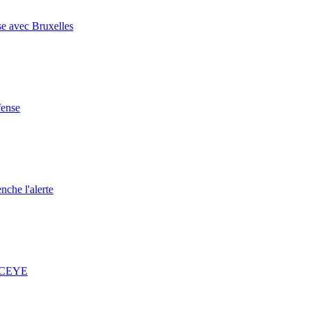
se avec Bruxelles
fense
nche l'alerte
 ICEYE