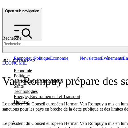
Open sub navigation
Recherche
Rapporteur
Politique
Économie
Newsletters
Evénements
Em
POLICY AREAS
ÉCONOMIE
Economie
Politique
Van Rompuy prépare des sanc
Agriculture et Alimentation
Santé
Technologies
Energie, Environnement et Transport
Défense
Le président du Conseil européen Herman Van Rompuy a mis en lumièr
sanctions pour les pays en brèche de la dette publique et des limites d
Le président du Conseil européen Herman Van Rompuy a mis en lumièr