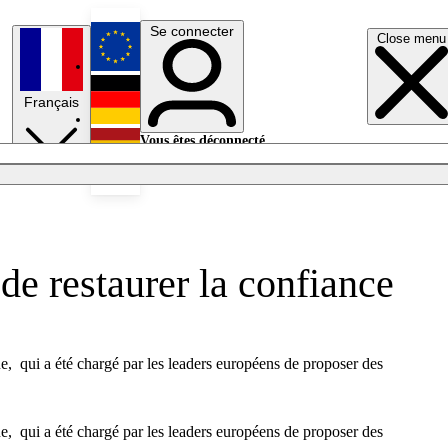
Se connecter
Close menu
English
Français
Deutsch
Vous êtes déconnecté.
Se connecter
Español
Lumières éteintes
de restaurer la confiance
 qui a été chargé par les leaders européens de proposer des
 qui a été chargé par les leaders européens de proposer des