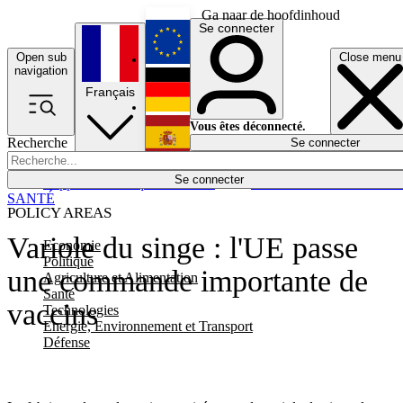
Ga naar de hoofdinhoud
Se connecter
Open sub
Close menu
English
navigation
Français
Deutsch
Vous êtes déconnecté.
Recherche
Se connecter
Español
Lumières éteintes
Se connecter
Rapporteur
Politique
Économie
Newsletters
Evénements
Em
SANTÉ
POLICY AREAS
Variole du singe : l'UE passe
Economie
Politique
une commande importante de
Agriculture et Alimentation
Santé
vaccins
Technologies
Energie, Environnement et Transport
Défense