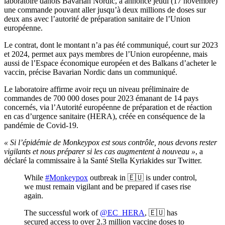
laboratoire danois Bavarian Nordic, a annoncé jeudi (17 novembre)
une commande pouvant aller jusqu’à deux millions de doses sur
deux ans avec l’autorité de préparation sanitaire de l’Union
européenne.
Le contrat, dont le montant n’a pas été communiqué, court sur 2023
et 2024, permet aux pays membres de l’Union européenne, mais
aussi de l’Espace économique européen et des Balkans d’acheter le
vaccin, précise Bavarian Nordic dans un communiqué.
Le laboratoire affirme avoir reçu un niveau préliminaire de
commandes de 700 000 doses pour 2023 émanant de 14 pays
concernés, via l’Autorité européenne de préparation et de réaction
en cas d’urgence sanitaire (HERA), créée en conséquence de la
pandémie de Covid-19.
« Si l’épidémie de Monkeypox est sous contrôle, nous devons rester
vigilants et nous préparer si les cas augmentent à nouveau »
, a
déclaré la commissaire à la Santé Stella Kyriakides sur Twitter.
While
#Monkeypox
outbreak in 🇪🇺 is under control,
we must remain vigilant and be prepared if cases rise
again.
The successful work of
@EC_HERA
, 🇪🇺 has
secured access to over 2.3 million vaccine doses to