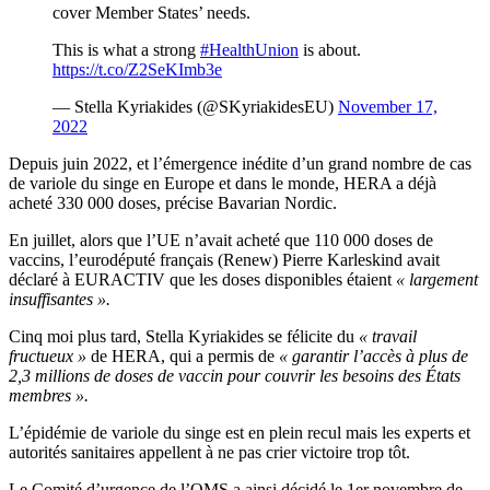
cover Member States’ needs.
This is what a strong
#HealthUnion
is about.
https://t.co/Z2SeKImb3e
— Stella Kyriakides (@SKyriakidesEU)
November 17,
2022
Depuis juin 2022, et l’émergence inédite d’un grand nombre de cas
de variole du singe en Europe et dans le monde, HERA a déjà
acheté 330 000 doses, précise Bavarian Nordic.
En juillet, alors que l’UE n’avait acheté que 110 000 doses de
vaccins, l’eurodéputé français (Renew) Pierre Karleskind avait
déclaré à EURACTIV que les doses disponibles étaient
« largement
insuffisantes ».
Cinq moi plus tard, Stella Kyriakides se félicite du
« travail
fructueux »
de HERA, qui a permis de
« garantir l’accès à plus de
2,3 millions de doses de vaccin pour couvrir les besoins des États
membres ».
L’épidémie de variole du singe est en plein recul mais les experts et
autorités sanitaires appellent à ne pas crier victoire trop tôt.
Le Comité d’urgence de l’OMS a ainsi décidé le 1er novembre de