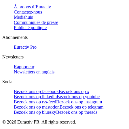
À propos d’Euractiv
Contactez-nous
Mediahuis
Communiqués de presse
Publicité politique
Abonnements
Euractiv Pro
Newsletters
Rapporteur
Newsletters en anglais
Social
Bezoek ons op facebook
Bezoek ons op x
Bezoek ons op linkedin
Bezoek ons op youtube
Bezoek ons op rss-feed
Bezoek ons op instagram
Bezoek ons op mastodon
Bezoek ons op telegram
Bezoek ons op bluesky
Bezoek ons op threads
©
2026
Euractiv FR. All rights reserved.