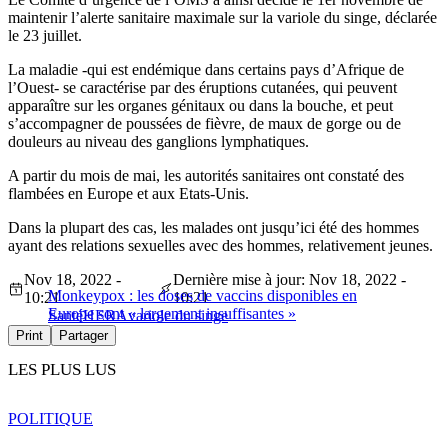
maintenir l’alerte sanitaire maximale sur la variole du singe, déclarée
le 23 juillet.
La maladie -qui est endémique dans certains pays d’Afrique de
l’Ouest- se caractérise par des éruptions cutanées, qui peuvent
apparaître sur les organes génitaux ou dans la bouche, et peut
s’accompagner de poussées de fièvre, de maux de gorge ou de
douleurs au niveau des ganglions lymphatiques.
A partir du mois de mai, les autorités sanitaires ont constaté des
flambées en Europe et aux Etats-Unis.
Dans la plupart des cas, les malades ont jusqu’ici été des hommes
ayant des relations sexuelles avec des hommes, relativement jeunes.
Nov 18, 2022 -
Dernière mise à jour: Nov 18, 2022 -
Monkeypox : les doses de vaccins disponibles en
10:21
10:21
Europe sont « largement insuffisantes »
Santé
HERA
variole du singe
Print
Partager
LES PLUS LUS
POLITIQUE