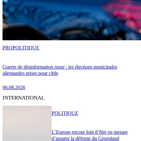
PRO
POLITIQUE
Guerre de désinformation russe : les élections municipales
allemandes prises pour cible
06.08.2026
INTERNATIONAL
POLITIQUE
L’Europe encore loin d’être en mesure
d’assurer la défense du Groenland