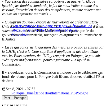
«
l’agression des commissaires européens : la guerre juridique
hybride, les doubles standards, le fait de nous traiter comme des
vassaux, l’activité en dehors des compétences, comme acheter une
voiture ou enfreindre les traités
. »
«
Quelqu’un doute-t-il encore de leur volonté de créer des États-
Plan de relance : la Pologne n’est pas un état vassal de
Unis d’Europe ? Nous défendrons l’UE — une communauté d’États
Bruxelles, selon le Premier ministre Mateusz
souverains »
, a déclaré Piotr Muller, député et porte-parole du
Morawiecki
gouvernement Morawiecki, nuançant les arguments du ministère de
la Justice.
«
En ce qui concerne la question des mesures provisoires émises par
la CJUE, c’est à la Cour suprême d’appliquer la décision. Dans
tous les États membres de l’UE, y compris en Pologne, le pouvoir
exécutif est indépendant du pouvoir judiciaire »
, a ajouté la
Commission.
Il y a quelques jours, la Commission a indiqué que le déblocage des
fonds de relance pour la Pologne était lié aux dossiers relatifs à l’État
de droit.
Sep 8, 2021 - 07:52
Politique
Chine
État de droit
International
PiS
Pologne
Print
Partager
LES PLUS LUS