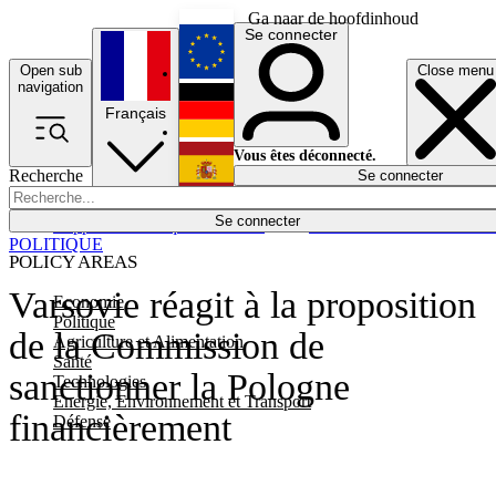
Ga naar de hoofdinhoud
Se connecter
Open sub
Close menu
English
navigation
Français
Deutsch
Vous êtes déconnecté.
Recherche
Se connecter
Español
Lumières éteintes
Se connecter
Rapporteur
Politique
Économie
Newsletters
Evénements
Em
POLITIQUE
POLICY AREAS
Varsovie réagit à la proposition
Economie
Politique
de la Commission de
Agriculture et Alimentation
Santé
sanctionner la Pologne
Technologies
Energie, Environnement et Transport
financièrement
Défense