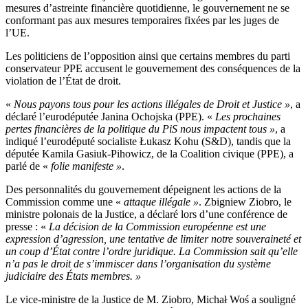
mesures d’astreinte financière quotidienne, le gouvernement ne se
conformant pas aux mesures temporaires fixées par les juges de
l’UE.
Les politiciens de l’opposition ainsi que certains membres du parti
conservateur PPE accusent le gouvernement des conséquences de la
violation de l’État de droit.
«
Nous payons tous pour les actions illégales de Droit et Justice »
, a
déclaré l’eurodéputée Janina Ochojska (PPE). «
Les prochaines
pertes financières de la politique du PiS nous impactent tous »
, a
indiqué l’eurodéputé socialiste Łukasz Kohu (S&D), tandis que la
députée Kamila Gasiuk-Pihowicz, de la Coalition civique (PPE), a
parlé de «
folie manifeste »
.
Des personnalités du gouvernement dépeignent les actions de la
Commission comme une «
attaque illégale »
. Zbigniew Ziobro, le
ministre polonais de la Justice, a déclaré lors d’une conférence de
presse : «
La décision de la Commission européenne est une
expression d’agression, une tentative de limiter notre souveraineté et
un coup d’État contre l’ordre juridique. La Commission sait qu’elle
n’a pas le droit de s’immiscer dans l’organisation du système
judiciaire des États membres. »
Le vice-ministre de la Justice de M. Ziobro, Michał Woś a souligné