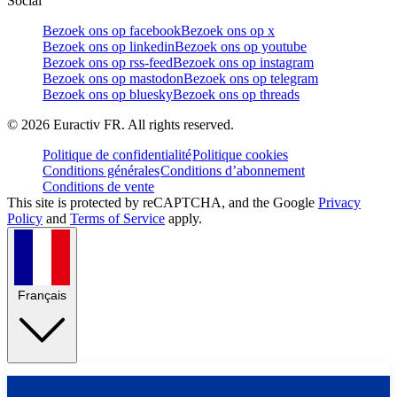
Social
Bezoek ons op facebook
Bezoek ons op x
Bezoek ons op linkedin
Bezoek ons op youtube
Bezoek ons op rss-feed
Bezoek ons op instagram
Bezoek ons op mastodon
Bezoek ons op telegram
Bezoek ons op bluesky
Bezoek ons op threads
©
2026
Euractiv FR. All rights reserved.
Politique de confidentialité
Politique cookies
Conditions générales
Conditions d’abonnement
Conditions de vente
This site is protected by reCAPTCHA, and the Google
Privacy
Policy
and
Terms of Service
apply.
Français