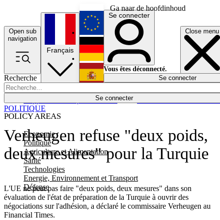
Ga naar de hoofdinhoud
Se connecter
Open sub
Close menu
English
navigation
Français
Deutsch
Vous êtes déconnecté.
Recherche
Se connecter
Español
Lumières éteintes
Se connecter
Rapporteur
Politique
Économie
Newsletters
Evénements
Em
POLITIQUE
POLICY AREAS
Verheugen refuse "deux poids,
Economie
Politique
deux mesures" pour la Turquie
Agriculture et Alimentation
Santé
Technologies
Energie, Environnement et Transport
Défense
L'UE ne peut pas faire "deux poids, deux mesures" dans son
évaluation de l'état de préparation de la Turquie à ouvrir des
négociations sur l'adhésion, a déclaré le commissaire Verheugen au
Financial Times.