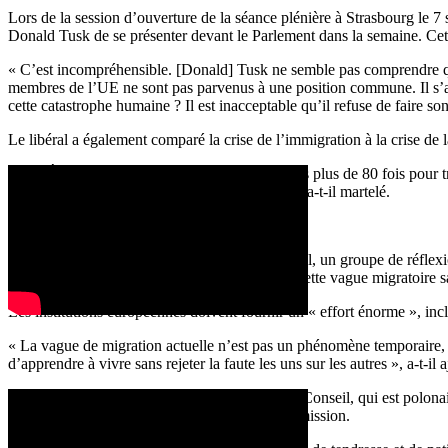
Lors de la session d’ouverture de la séance plénière à Strasbourg le 
Donald Tusk de se présenter devant le Parlement dans la semaine. Cette
« C’est incompréhensible. [Donald] Tusk ne semble pas comprendre qu’il
membres de l’UE ne sont pas parvenus à une position commune. Il s’ag
cette catastrophe humaine ? Il est inacceptable qu’il refuse de faire s
Le libéral a également comparé la crise de l’immigration à la crise de 
« Les États membres de l’UE se sont rencontrés plus de 80 fois pour 
semble plus important que les vies humaines », a-t-il martelé.
Une réponse indirecte
Lors de son discours au dîner annuel de Bruegel, un groupe de réflexi
terme de solidarité avec les États confrontés à cette vague migratoire 
Les institutions européennes doivent fournir un « effort énorme », in
« La vague de migration actuelle n’est pas un phénomène temporaire, m
d’apprendre à vivre sans rejeter la faute les uns sur les autres », a-t-il a
Il est de notoriété publique que le président du Conseil, qui est polona
relocalisation des réfugiés proposé par la Commission.