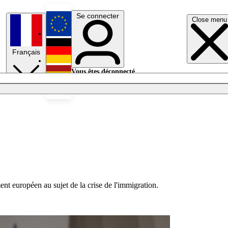
Se connecter
Close menu
English
Français
Deutsch
Vous êtes déconnecté.
Se connecter
Español
Lumières éteintes
nt européen au sujet de la crise de l'immigration.