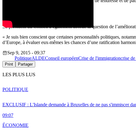
« Nous devons penser à notre Europe avec plus de tendresse et de pat
révolutionnaires », a déclaré Donald Tusk.
Un changement des traités ? Aucune chance
Le président du Conseil a également abordé la question de l’améliorati
« Je suis bien conscient que certaines personnalités politiques, nota
d’Europe, à évaluer eux-mêmes les chances d’une ratification harmonie
Sep 9, 2015 - 09:37
Politique
ALDE
Conseil européen
Crise de l'immigration
crise de
Print
Partager
LES PLUS LUS
POLITIQUE
EXCLUSIF : L'Islande demande à Bruxelles de ne pas s'immiscer dan
09:07
ÉCONOMIE