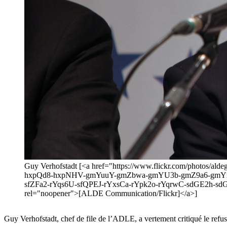
Guy Verhofstadt [<a href="https://www.flickr.com/photos
hxpQd8-hxpNHV-gmYuuY-gmZbwa-gmYU3b-gmZ9a6-gmY
sfZFa2-rYqs6U-sfQPEJ-rYxsCa-rYpk2o-rYqrwC-sdGE2h-s
rel="noopener">[ALDE Communication/Flickr]</a>]
Guy Verhofstadt, chef de file de l’ADLE, a vertement critiqué le refus