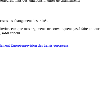
érieures, mais des tentations internes de changements
asse sans changement des traités.
J’invite ceux que mes arguments ne convainquent pas à faire un tour
a-t-il conclu.
lement Européen
révision des traités européens