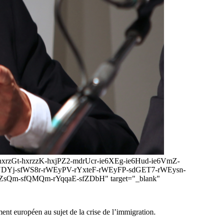
y-hxrzGt-hxrzzK-hxjPZ2-mdrUcr-ie6XEg-ie6Hud-ie6VmZ-
j-sfWS8r-rWEyPV-rYxteF-rWEyFP-sdGET7-rWEysn-
ZsQm-sfQMQm-rYqqaE-sfZDbH" target="_blank"
ent européen au sujet de la crise de l’immigration.