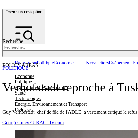
Open sub navigation
Recherche
Rapporteur
Politique
Économie
Newsletters
Evénements
Em
POLICY AREAS
POLITIQUE
Economie
Politique
Verhofstadt reproche à Tusk
Agriculture et Alimentation
Santé
Technologies
Energie, Environnement et Transport
Défense
Guy Verhofstadt, chef de file de l'ADLE, a vertement critiqué le refus
Georgi Gotev
EURACTIV.com