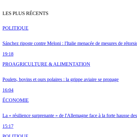
LES PLUS RÉCENTS
POLITIQUE
Sánchez riposte contre Meloni : l'Italie menacée de mesures de rétorsi
19:18
PRO
AGRICULTURE & ALIMENTATION
Poulets, bovins et ours polaires : la grippe aviaire se propage
16:04
ÉCONOMIE
La « résilience surprenante » de l'Allemagne face à la forte hausse de
15:17
POLITIQUE