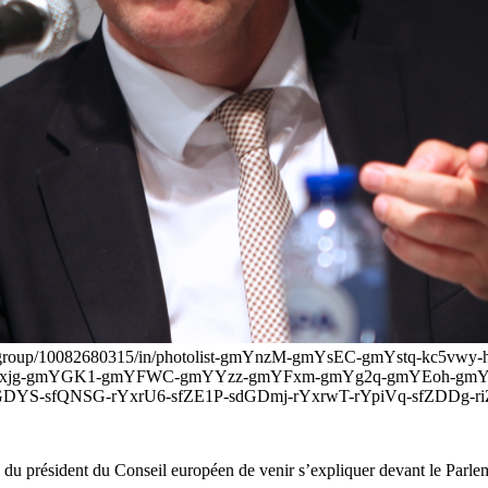
/aldegroup/10082680315/in/photolist-gmYnzM-gmYsEC-gmYstq-kc5vw
xjg-gmYGK1-gmYFWC-gmYYzz-gmYFxm-gmYg2q-gmYEoh-gmYDY
dGDYS-sfQNSG-rYxrU6-sfZE1P-sdGDmj-rYxrwT-rYpiVq-sfZDDg-ri
 du président du Conseil européen de venir s’expliquer devant le Parlem