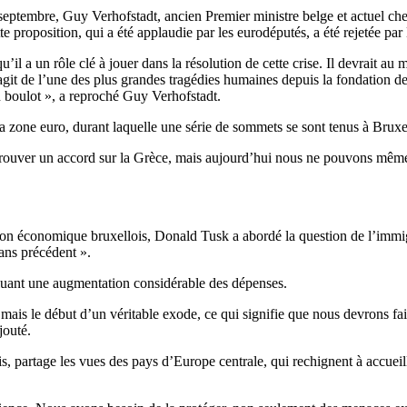
7 septembre, Guy Verhofstadt, ancien Premier ministre belge et actuel 
 proposition, qui a été applaudie par les eurodéputés, a été rejetée pa
 a un rôle clé à jouer dans la résolution de cette crise. Il devrait au
it de l’une des plus grandes tragédies humaines depuis la fondation de 
on boulot », a reproché Guy Verhofstadt.
la zone euro, durant laquelle une série de sommets se sont tenus à Bruxel
trouver un accord sur la Grèce, mais aujourd’hui nous ne pouvons même 
on économique bruxellois, Donald Tusk a abordé la question de l’immigra
sans précédent ».
cluant une augmentation considérable des dépenses.
ais le début d’un véritable exode, ce qui signifie que nous devrons fai
jouté.
is, partage les vues des pays d’Europe centrale, qui rechignent à accueill