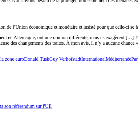
ience. Nous avons besoin de la protéger, non seulement des menaces ext
on de l’Union économique et monétaire et insisté pour que celle-ci se f
mment en Allemagne, ont une opinion différente, mais ils exagèrent […] 
use des changements des traités. À mon avis, il n’y a aucune chance », 
 la zone euro
Donald Tusk
Guy Verhofstadt
International
Méditerranée
Par
s son référendum sur l'UE