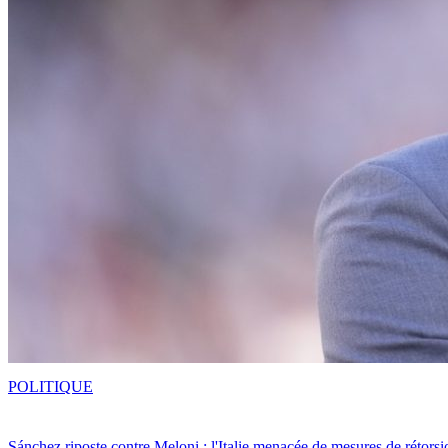
POLITIQUE
Sánchez riposte contre Meloni : l'Italie menacée de mesures de rétorsi