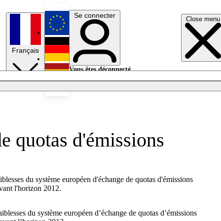
Se connecter
Close menu
English
Français
Deutsch
Vous êtes déconnecté.
Se connecter
Español
Lumières éteintes
e quotas d'émissions
 faiblesses du système européen d'échange de quotas d'émissions
avant l'horizon 2012.
 faiblesses du système européen d’échange de quotas d’émissions