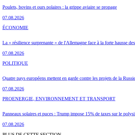
Poulets, bovins et ours polaires : la grippe aviaire se propage
07.08.2026
ÉCONOMIE
La « résilience surprenante » de l'Allemagne face à la forte hausse de
07.08.2026
POLITIQUE
Quatre pays européens mettent en garde contre les projets de la Russi
07.08.2026
PRO
ENERGIE, ENVIRONNEMENT ET TRANSPORT
Panneaux solaires et puces : Trump impose 15% de taxes sur le polysi
07.08.2026
PLUS DE CETTE SECTION