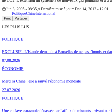
de CO2. L’extension du système à de nouveaux gaz polluants et à d’autr
Jun 3, 2005 - 08:35
Dernière mise à jour: Dec 14, 2012 - 12:01
Politique
Chine
International
Print
Partager
LES PLUS LUS
POLITIQUE
EXCLUSIF : L'Islande demande à Bruxelles de ne pas s'immiscer dan
07.08.2026
ÉCONOMIE
Merci la Chine : elle a sauvé l’économie mondiale
27.07.2026
POLITIQUE
Une enclave espagnole dépassée par l'afflux de migrants arrivant par 