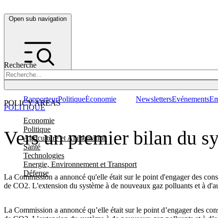
Open sub navigation
Recherche
Rapporteur
Politique
Économie
Newsletters
Evénements
Em
POLICY AREAS
POLITIQUE
Economie
Politique
Vers un premier bilan du s
Agriculture et Alimentation
Santé
Technologies
Energie, Environnement et Transport
Défense
La Commission a annoncé qu'elle était sur le point d'engager des cons
de CO2. L'extension du système à de nouveaux gaz polluants et à d'autre
La Commission a annoncé qu’elle était sur le point d’engager des cons