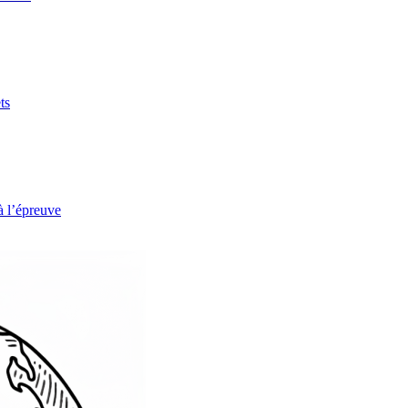
ts
à l’épreuve