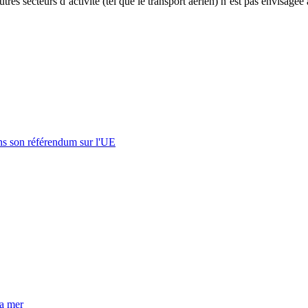
es secteurs d’activité (tel que le transport aérien) n’est pas envisagée
s son référendum sur l'UE
la mer