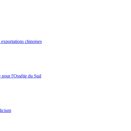
s exportations chinoises
e pour l'Ossétie du Sud
licium