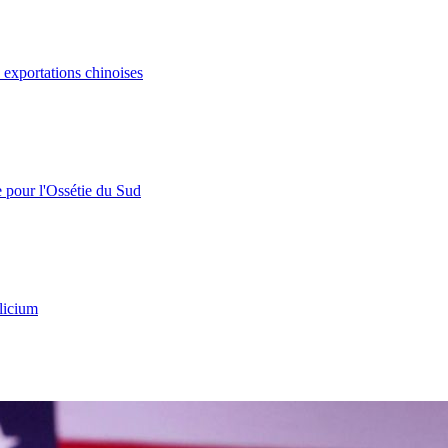
s exportations chinoises
e pour l'Ossétie du Sud
licium