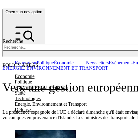
Open sub navigation
Recherche
Rapporteur
Politique
Économie
Newsletters
Evénements
Em
POLICY AREAS
ENERGIE, ENVIRONNEMENT ET TRANSPORT
Economie
Politique
Vers une gestion européenn
Agriculture et Alimentation
Santé
Technologies
Energie, Environnement et Transport
Défense
La présidence espagnole de l'UE a déclaré dimanche qu'il était envisa
volcaniques en provenance d'Islande. Les ministres des transports de l'