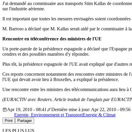
J'ai demandé au commissaire aux transports Siim Kallas de coordonner 
sur l'industrie aérienne.
Il est important que toutes les mesures envisagées soient coordonnées
M. Barroso a déclaré que M. Kallas serait aidé par le commissaire à l
Rencontre en téléconférence des ministres de l'UE
Un porte-parole de la présidence espagnole a déclaré que l'Espagne pré
cendres et des possibles manières d'y répondre.
Plus tôt, la présidence espagnole de l'UE avait expliqué que d'autres ré
Ces reports concernent notamment des rencontres entre ministres de l'a
l'UE qui devait avoir lieu à Bruxelles, a expliqué la présidence.
Une rencontre entre les ministres des télécommunications aura lieu à
(EURACTIV avec Reuters. Article traduit de l'anglais par EURACTIV
Apr 19, 2010 - 08:41
Dernière mise à jour: Apr 22, 2010 - 09:56
Energie, Environnement et Transport
Energie & Climat
Print
Partager
LES PLUS LUS