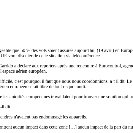
geable que 50 % des vols soient assurés aujourd'hui (19 avril) en Europe
UE vont discuter de cette situation via téléconférence.
arrido a déclaré aux reporters après une rencontre à Eurocontrol, agenc
e l'espace aérien européen.
difficile, c'est pourquoi il faut que nous nous coordonnions, a-t-il dit.
rien européen serait libre de tout risque lundi.
ue les autorités européennes travaillaient pour trouver une solution qui 
il dit.
 cendres n'avaient pas endommagé les appareils.
ontrent aucun impact dans cette zone […] aucun impact de la part du nua