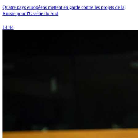
Quatre pays européens mettent en garde contre les projets de la
Russie pour l'Ossétie du Sud
14:44