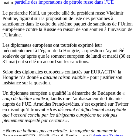
partielle des importations de pétrole russe dans l’UE
matin.
Le patriarche Kirill, un proche allié du président russe Vladimir
Poutine, figurait sur la proposition de liste des personnes à
sanctionner dans le cadre du sixième paquet de sanctions de l’Union
européenne contre la Russie en raison de son soutien à l’invasion de
l’Ukraine.
Les diplomates européens ont toutefois exprimé leur
mécontentement à l’égard de la Hongrie, la question n’ayant été
soulevée qu’après que le sommet européen de lundi et mardi (30 et
31 mai) eut scellé un accord sur les sanctions.
Selon des diplomates européens contactés par EURACTIV, la
Hongrie n’a donné
« aucune raison valable »
pour justifier son
insistance sur la question.
Un diplomate européen a qualifié la démarche de Budapest de
«
coup de théâtre inutile »
, tandis que l’ambassadeur de Lituanie
auprès de l’UE, Arnoldas Pranckevičius, s’est exprimé sur Twitter
en disant qu’il trouvait
« très décevant et difficilement acceptable
que l’accord conclu par les dirigeants européens ne soit pas
pleinement respecté par certains »
.
« Nous ne battrons pas en retraite. Je suggère de nommer le