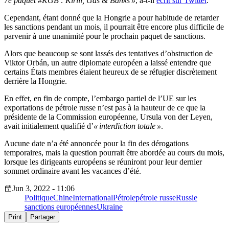
7e paquet #KGB : Kirill, Gas & Banks »
, a-t-il
écrit sur Twitter
.
Cependant, étant donné que la Hongrie a pour habitude de retarder
les sanctions pendant un mois, il pourrait être encore plus difficile de
parvenir à une unanimité pour le prochain paquet de sanctions.
Alors que beaucoup se sont lassés des tentatives d’obstruction de
Viktor Orbán, un autre diplomate européen a laissé entendre que
certains États membres étaient heureux de se réfugier discrètement
derrière la Hongrie.
En effet, en fin de compte, l’embargo partiel de l’UE sur les
exportations de pétrole russe n’est pas à la hauteur de ce que la
présidente de la Commission européenne, Ursula von der Leyen,
avait initialement qualifié d’
« interdiction totale »
.
Aucune date n’a été annoncée pour la fin des dérogations
temporaires, mais la question pourrait être abordée au cours du mois,
lorsque les dirigeants européens se réuniront pour leur dernier
sommet ordinaire avant les vacances d’été.
Jun 3, 2022 - 11:06
Politique
Chine
International
Pétrole
pétrole russe
Russie
sanctions européennes
Ukraine
Print
Partager