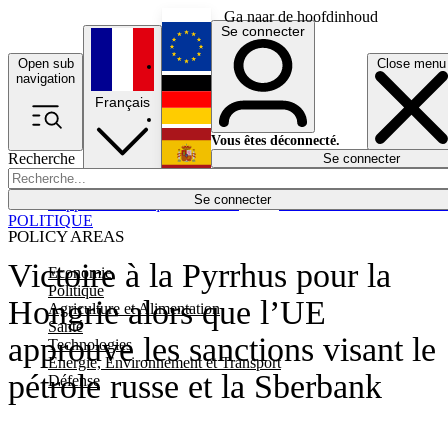
Ga naar de hoofdinhoud
Se connecter
Open sub
Close menu
English
navigation
Français
Deutsch
Vous êtes déconnecté.
Recherche
Se connecter
Español
Lumières éteintes
Se connecter
Rapporteur
Politique
Économie
Newsletters
Evénements
Em
POLITIQUE
POLICY AREAS
Victoire à la Pyrrhus pour la
Economie
Politique
Hongrie alors que l’UE
Agriculture et Alimentation
Santé
approuve les sanctions visant le
Technologies
Energie, Environnement et Transport
pétrole russe et la Sberbank
Défense