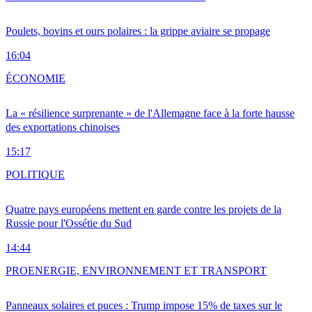
Poulets, bovins et ours polaires : la grippe aviaire se propage
16:04
ÉCONOMIE
La « résilience surprenante » de l'Allemagne face à la forte hausse
des exportations chinoises
15:17
POLITIQUE
Quatre pays européens mettent en garde contre les projets de la
Russie pour l'Ossétie du Sud
14:44
PRO
ENERGIE, ENVIRONNEMENT ET TRANSPORT
Panneaux solaires et puces : Trump impose 15% de taxes sur le