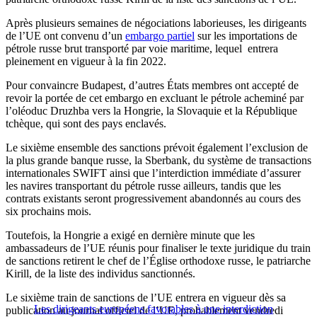
Après plusieurs semaines de négociations laborieuses, les dirigeants
de l’UE ont convenu d’un
embargo partiel
sur les importations de
pétrole russe brut transporté par voie maritime, lequel entrera
pleinement en vigueur à la fin 2022.
Pour convaincre Budapest, d’autres États membres ont accepté de
revoir la portée de cet embargo en excluant le pétrole acheminé par
l’oléoduc Druzhba vers la Hongrie, la Slovaquie et la République
tchèque, qui sont des pays enclavés.
Le sixième ensemble des sanctions prévoit également l’exclusion de
la plus grande banque russe, la Sberbank, du système de transactions
internationales SWIFT ainsi que l’interdiction immédiate d’assurer
les navires transportant du pétrole russe ailleurs, tandis que les
contrats existants seront progressivement abandonnés au cours des
six prochains mois.
Toutefois, la Hongrie a exigé en dernière minute que les
ambassadeurs de l’UE réunis pour finaliser le texte juridique du train
de sanctions retirent le chef de l’Église orthodoxe russe, le patriarche
Kirill, de la liste des individus sanctionnés.
Le sixième train de sanctions de l’UE entrera en vigueur dès sa
Les dirigeants européens favorables à une interdiction
publication au journal officiel de l’UE, probablement vendredi