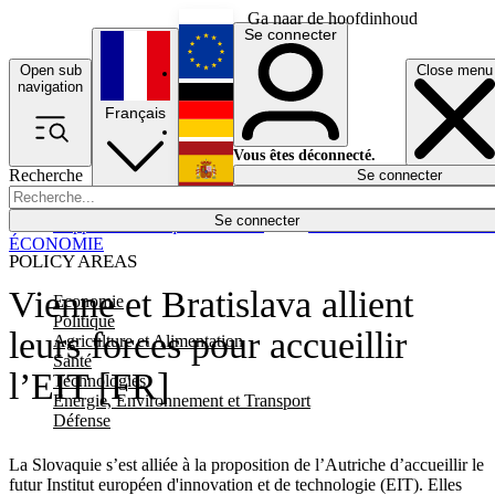
Ga naar de hoofdinhoud
Se connecter
Open sub
Close menu
English
navigation
Français
Deutsch
Vous êtes déconnecté.
Recherche
Se connecter
Español
Lumières éteintes
Se connecter
Rapporteur
Politique
Économie
Newsletters
Evénements
Em
ÉCONOMIE
POLICY AREAS
Vienne et Bratislava allient
Economie
Politique
leurs forces pour accueillir
Agriculture et Alimentation
Santé
l’EIT [FR]
Technologies
Energie, Environnement et Transport
Défense
La Slovaquie s’est alliée à la proposition de l’Autriche d’accueillir le
futur Institut européen d'innovation et de technologie (EIT). Elles