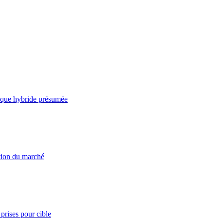
taque hybride présumée
ation du marché
prises pour cible