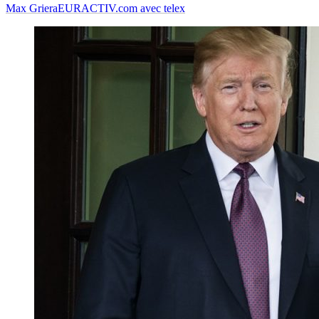
Max Griera
EURACTIV.com avec telex