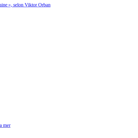
aine », selon Viktor Orban
la mer