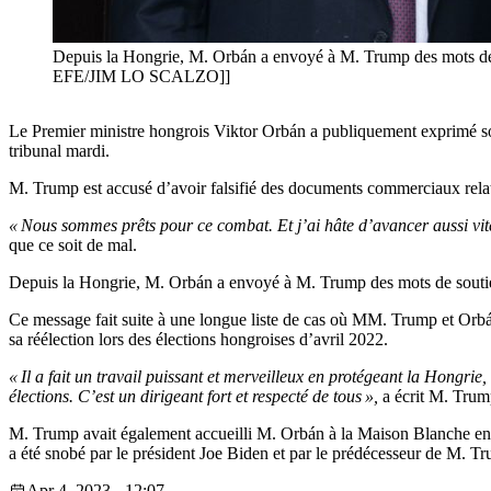
Depuis la Hongrie, M. Orbán a envoyé à M. Trump des mots de s
EFE/JIM LO SCALZO]]
Le Premier ministre hongrois Viktor Orbán a publiquement exprimé son 
tribunal mardi.
M. Trump est accusé d’avoir falsifié des documents commerciaux relati
« Nous sommes prêts pour ce combat. Et j’ai hâte d’avancer aussi vite
que ce soit de mal.
Depuis la Hongrie, M. Orbán a envoyé à M. Trump des mots de soutie
Ce message fait suite à une longue liste de cas où MM. Trump et Or
sa réélection lors des élections hongroises d’avril 2022.
« Il a fait un travail puissant et merveilleux en protégeant la Hongrie,
élections. C’est un dirigeant fort et respecté de tous »,
a écrit M. Trum
M. Trump avait également accueilli M. Orbán à la Maison Blanche en 
a été snobé par le président Joe Biden et par le prédécesseur de M.
Apr 4, 2023 - 12:07