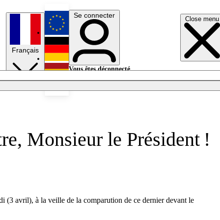
Se connecter
Close menu
English
Français
Deutsch
Vous êtes déconnecté.
Se connecter
Español
Lumières éteintes
re, Monsieur le Président !
3 avril), à la veille de la comparution de ce dernier devant le