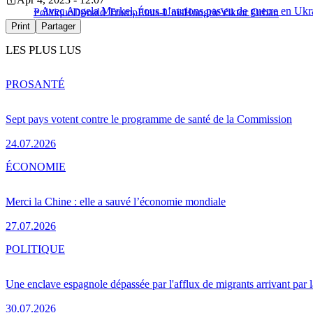
« Avec Angela Merkel, nous n’aurions pas eu de guerre en Ukr
Politique
Donald Trump
États-Unis
Hongrie
Viktor Orban
Print
Partager
LES PLUS LUS
PRO
SANTÉ
Sept pays votent contre le programme de santé de la Commission
24.07.2026
ÉCONOMIE
Merci la Chine : elle a sauvé l’économie mondiale
27.07.2026
POLITIQUE
Une enclave espagnole dépassée par l'afflux de migrants arrivant par 
30.07.2026