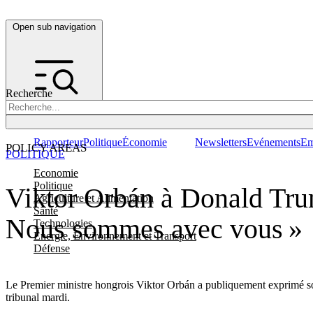
Open sub navigation
Recherche
Rapporteur
Politique
Économie
Newsletters
Evénements
Em
POLICY AREAS
POLITIQUE
Economie
Politique
Viktor Orbán à Donald Trum
Agriculture et Alimentation
Santé
Nous sommes avec vous »
Technologies
Energie, Environnement et Transport
Défense
Le Premier ministre hongrois Viktor Orbán a publiquement exprimé son 
tribunal mardi.