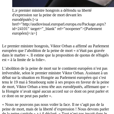
L;e premier ministre hongrois a défendu sa liberté
d'expression sur la peine de mort devant les
eurodéputés [<a
href="http://audiovisual.europarl.europa.eu/Package.aspx?
id=24101" target="_blank" rel="noopener">[Parlement
européen]</a>]
Le premier ministre hongrois, Viktor Orban a affirmé au Parlement
européen que l’abolition de la peine de mort « n’était pas gravée
dans le marbre ». Il estime que la proposition de quotas de réfugiés
est « à la limite de la folie».
L’abolition de la peine de mort sur le continent européen n’est pas
irréversible, selon le premier ministre Viktor Orban. Assistant à un
débat sur la situation en Hongrie au Parlement européen qui s’est
tenu le 19 mai à Strasbourg suite à ses propos en faveur de la peine
de mort, Viktor Orban a tenu tête aux eurodéputés, affirmant que «
la Hongrie n’avait signé aucun accord sur ce dont on peut parler et
ce dont on ne peut pas parler ».
« Nous ne pouvons pas nous voiler la face. Il ne s’agit pas de la
peine de mort, mais de la liberté d’expression ! Nous devons parler
de la peine capitale » a-t-il déclaré. « Tout n’est pas inscrit dans le