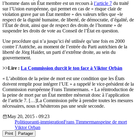
l’homme dans un État membre est un recours à
l’article 7
du traité
sur l’Union européenne, qui permet en cas de « risque clair de
violation grave par un État membre » des valeurs telles que «le
respect de la dignité humaine, de liberté, de démocratie, d’égalité, de
l’État de droit, ainsi que de respect des droits de l’homme » de
suspendre les droits de vote au Conseil de l’État en question.
Une procédure qui n’a jusqu’ici été utilisée qu’une fois en 2000
contre l’Autriche, au moment de l’entrée du Parti autrichien de la
liberté de Jörg Haider, un parti d’extrême droite, au sein du
gouvernement.
>>Lire :
La Commission durcit le ton face à Viktor Orbán
« L’abolition de la peine de mort est une condition que les États
doivent remplir pour intégrer l’UE » a rappelé le vice-président de la
Commission européenne Frans Timmermans. « La réintroduction de
la peine de mort par un État membre mènerait donc à l’application
de l’article 7. […]La Commission prête à prendre toutes les mesures
nécessaires, nous n’hésiterons pas une seule seconde.
May 20, 2015 - 09:23
Politique
anti-immigration
Frans Timmermans
peine de mort
Viktor Orban
Print
Partager