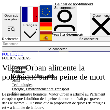
Ga naar de hoofdinhoud
Se connecter
Open sub
Close menu
English
navigation
Français
Deutsch
Vous êtes déconnecté.
Recherche
Se connecter
Español
Lumières éteintes
Se connecter
Rapporteur
Politique
Économie
Newsletters
Evénements
Em
POLITIQUE
POLICY AREAS
Viktor Orban alimente la
Economie
Politique
polémique sur la peine de mort
Agriculture et Alimentation
Santé
Technologies
Energie, Environnement et Transport
Défense
Le premier ministre hongrois, Viktor Orban a affirmé au Parlement
européen que l'abolition de la peine de mort « n’était pas gravée
dans le marbre ». Il estime que la proposition de quotas de réfugiés
est « à la limite de la folie».