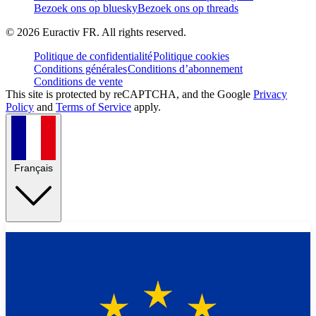
Bezoek ons op bluesky
Bezoek ons op threads
©
2026
Euractiv FR. All rights reserved.
Politique de confidentialité
Politique cookies
Conditions générales
Conditions d’abonnement
Conditions de vente
This site is protected by reCAPTCHA, and the Google
Privacy
Policy
and
Terms of Service
apply.
Français