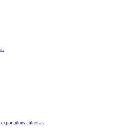
on
s exportations chinoises