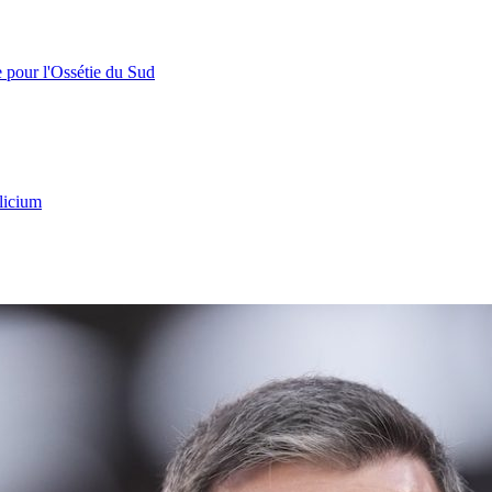
e pour l'Ossétie du Sud
licium