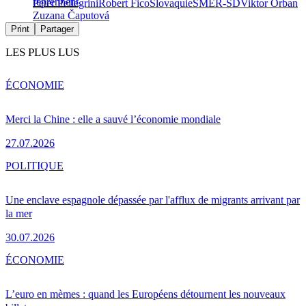
reprennent
Peter Pellegrini
Robert Fico
Slovaquie
SMER-SD
Viktor Orban
Zuzana Čaputová
Print
Partager
LES PLUS LUS
ÉCONOMIE
Merci la Chine : elle a sauvé l’économie mondiale
27.07.2026
POLITIQUE
Une enclave espagnole dépassée par l'afflux de migrants arrivant par
la mer
30.07.2026
ÉCONOMIE
L’euro en mèmes : quand les Européens détournent les nouveaux