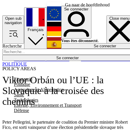
Ga naar de hoofdinhoud
Se connecter
Open sub
Close menu
English
navigation
Français
Deutsch
Vous êtes déconnecté.
Recherche
Se connecter
Español
Lumières éteintes
Se connecter
Rapporteur
Politique
Économie
Newsletters
Evénements
Em
POLITIQUE
POLICY AREAS
Viktor Orbán ou l’UE : la
Economie
Politique
Slovaquie à la croisée des
Agriculture et Alimentation
Santé
chemins
Technologies
Energie, Environnement et Transport
Défense
Peter Pellegrini, le partenaire de coalition du Premier ministre Robert
Fico, est sorti vainqueur d’une élection présidentielle slovaque très