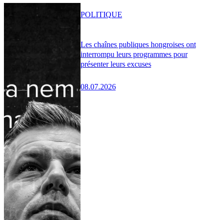
POLITIQUE
Les chaînes publiques hongroises ont
interrompu leurs programmes pour
présenter leurs excuses
08.07.2026