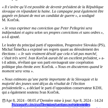
« Il s’avère qu’il est possible de devenir président de la République
slovaque en répandant la haine. La campagne peut également être
gagnée en faisant de moi un candidat de guerre »
, a souligné
M. Korčok.
« Je veux exprimer ma conviction que Peter Pellegrini sera
indépendant et agira selon ses propres convictions et sans ordres »
,
a-t-il ajouté.
Le leader du principal parti d’opposition, Progressive Slovakia (PS),
Michal Šimečka a exprimé ses regrets quant au déroulement des
élections :
« Je suis vraiment désolé que cela n’ait pas marché,
c’était très serré. Ivan Korčok aurait été un excellent président, »
a-
t-il admis, révélant que son parti envisageait une coopération
politique plus étroite avec Korčok.
« Nous en discuterons quand le
moment sera venu ».
« Nous estimons qu’une partie importante de la Slovaquie et la
majorité des jeunes sont déçus du résultat de l’élection
présidentielle »
, a déclaré le parti d’opposition conservateur KDH,
qui a également soutenu Ivan Korčok.
Apr 8, 2024 - 08:05
Dernière mise à jour: Apr 8, 2024 - 14:24
Slovaquie : les manifestations antigouvernementales
Politique
Bratislava
Élections
élections présidentielles