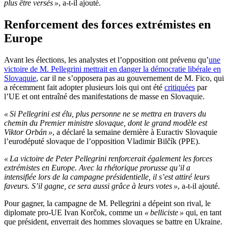
plus être versés »
, a-t-il ajouté.
Renforcement des forces extrémistes en
Europe
Avant les élections, les analystes et l’opposition ont prévenu qu’
une
victoire de M. Pellegrini mettrait en danger la démocratie libérale en
Slovaquie
, car il ne s’opposera pas au gouvernement de M. Fico, qui
a récemment fait adopter plusieurs lois qui ont été
critiquées
par
l’UE et ont entraîné des manifestations de masse en Slovaquie.
« Si Pellegrini est élu, plus personne ne se mettra en travers du
chemin du Premier ministre slovaque, dont le grand modèle est
Viktor Orbán »
, a déclaré la semaine dernière à Euractiv Slovaquie
l’eurodéputé slovaque de l’opposition Vladimir Bilčík (PPE).
« La victoire de Peter Pellegrini renforcerait également les forces
extrémistes en Europe. Avec la rhétorique prorusse qu’il a
intensifiée lors de la campagne présidentielle, il s’est attiré leurs
faveurs. S’il gagne, ce sera aussi grâce à leurs votes »
, a-t-il ajouté.
Pour gagner, la campagne de M. Pellegrini a dépeint son rival, le
diplomate pro-UE Ivan Korčok, comme un
« belliciste »
qui, en tant
que président, enverrait des hommes slovaques se battre en Ukraine.