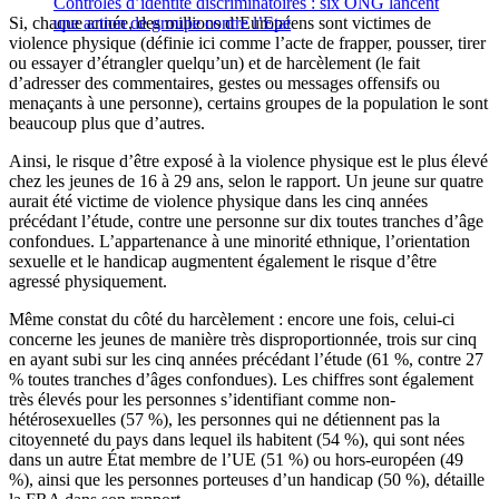
Contrôles d’identité discriminatoires : six ONG lancent
Si, chaque année, des millions d’Européens sont victimes de
une action de groupe contre l’Etat
violence physique (définie ici comme l’acte de frapper, pousser, tirer
ou essayer d’étrangler quelqu’un) et de harcèlement (le fait
d’adresser des commentaires, gestes ou messages offensifs ou
menaçants à une personne), certains groupes de la population le sont
beaucoup plus que d’autres.
Ainsi, le risque d’être exposé à la violence physique est le plus élevé
chez les jeunes de 16 à 29 ans, selon le rapport. Un jeune sur quatre
aurait été victime de violence physique dans les cinq années
précédant l’étude, contre une personne sur dix toutes tranches d’âge
confondues. L’appartenance à une minorité ethnique, l’orientation
sexuelle et le handicap augmentent également le risque d’être
agressé physiquement.
Même constat du côté du harcèlement : encore une fois, celui-ci
concerne les jeunes de manière très disproportionnée, trois sur cinq
en ayant subi sur les cinq années précédant l’étude (61 %, contre 27
% toutes tranches d’âges confondues). Les chiffres sont également
très élevés pour les personnes s’identifiant comme non-
hétérosexuelles (57 %), les personnes qui ne détiennent pas la
citoyenneté du pays dans lequel ils habitent (54 %), qui sont nées
dans un autre État membre de l’UE (51 %) ou hors-européen (49
%), ainsi que les personnes porteuses d’un handicap (50 %), détaille