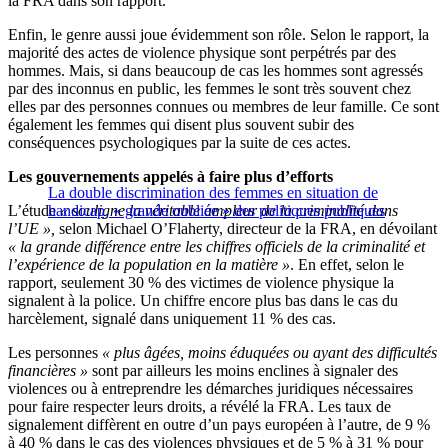
la FRA dans son rapport.
Enfin, le genre aussi joue évidemment son rôle. Selon le rapport, la
majorité des actes de violence physique sont perpétrés par des
hommes. Mais, si dans beaucoup de cas les hommes sont agressés
par des inconnus en public, les femmes le sont très souvent chez
elles par des personnes connues ou membres de leur famille. Ce sont
également les femmes qui disent plus souvent subir des
conséquences psychologiques par la suite de ces actes.
Les gouvernements appelés à faire plus d’efforts
La double discrimination des femmes en situation de
L’étude
handicap, « grande oubliée » des politiques publiques
« souligne la véritable ampleur de la criminalité dans
l’UE »,
selon Michael O’Flaherty, directeur de la FRA, en dévoilant
« la grande différence entre les chiffres officiels de la criminalité et
l’expérience de la population en la matière »
. En effet, selon le
rapport, seulement 30 % des victimes de violence physique la
signalent à la police. Un chiffre encore plus bas dans le cas du
harcèlement, signalé dans uniquement 11 % des cas.
Les personnes
« plus âgées, moins éduquées ou ayant des difficultés
financières »
sont par ailleurs les moins enclines à signaler des
violences ou à entreprendre les démarches juridiques nécessaires
pour faire respecter leurs droits, a révélé la FRA. Les taux de
signalement diffèrent en outre d’un pays européen à l’autre, de 9 %
à 40 % dans le cas des violences physiques et de 5 % à 31 % pour