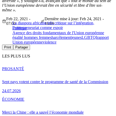
diversité »
, y souligne-t-il, avançant que
« tout le monde au sein de
l’Union européenne devrait être en sécurité et libre d’être soi-
même ».
Feb 22, 2021 -
Dernière mise à jour: Feb 24, 2021 -
La diaspora africaine très critique sur l’intégration,
07:00
16:09
l’entrepreneuriat comme espoir
Politique
Agence des droits fondamentaux de l'Union européenne
égalité hommes femmes
harcèlement
jeunes
LGBTQI
rapport
Union européenne
violence
Print
Partager
LES PLUS LUS
PRO
SANTÉ
Sept pays votent contre le programme de santé de la Commission
24.07.2026
ÉCONOMIE
Merci la Chine : elle a sauvé l’économie mondiale