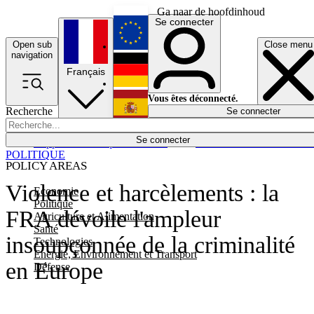
Ga naar de hoofdinhoud
Se connecter
Open sub
Close menu
English
navigation
Français
Deutsch
Vous êtes déconnecté.
Recherche
Se connecter
Español
Lumières éteintes
Se connecter
Rapporteur
Politique
Économie
Newsletters
Evénements
Em
POLITIQUE
POLICY AREAS
Violence et harcèlements : la
Economie
Politique
FRA dévoile l'ampleur
Agriculture et Alimentation
Santé
insoupçonnée de la criminalité
Technologies
Energie, Environnement et Transport
en Europe
Défense