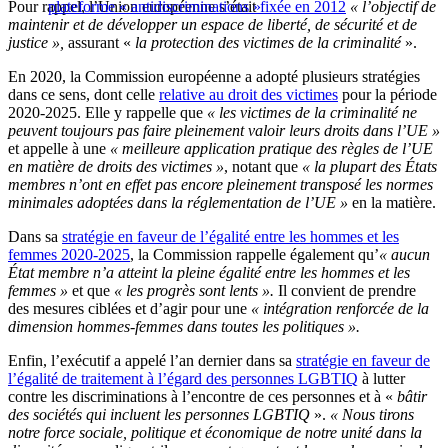
Pour rappel, l’Union européenne s’était
plateforme « antidiscriminations »
fixée en 2012
« l’objectif de
maintenir et de développer un espace de liberté, de sécurité et de
justice »,
assurant «
la protection des victimes de la criminalité
».
En 2020, la Commission européenne a adopté plusieurs stratégies
dans ce sens, dont celle
relative au droit des victimes
pour la période
2020-2025. Elle y rappelle que
« les victimes de la criminalité ne
peuvent toujours pas faire pleinement valoir leurs droits dans l’UE »
et appelle à une
« meilleure application pratique des règles de l’UE
en matière de droits des victimes »
, notant que
« la plupart des États
membres n’ont en effet pas encore pleinement transposé les normes
minimales adoptées dans la réglementation de l’UE »
en la matière.
Dans sa
stratégie en faveur de l’égalité entre les hommes et les
femmes 2020-2025
, la Commission rappelle également qu’
« aucun
État membre n’a atteint la pleine égalité entre les hommes et les
femmes »
et que
« les progrès sont lents ».
Il convient de prendre
des mesures ciblées et d’agir pour une
« intégration renforcée de la
dimension hommes-femmes dans toutes les politiques ».
Enfin, l’exécutif a appelé l’an dernier dans sa
stratégie en faveur de
l’égalité de traitement à l’égard des personnes LGBTIQ
à lutter
contre les discriminations à l’encontre de ces personnes et à «
bâtir
des sociétés qui incluent les personnes LGBTIQ
».
« Nous tirons
notre force sociale, politique et économique de notre unité dans la