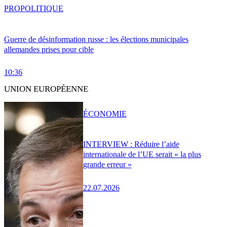
PRO
POLITIQUE
Guerre de désinformation russe : les élections municipales
allemandes prises pour cible
10:36
UNION EUROPÉENNE
ÉCONOMIE
INTERVIEW : Réduire l’aide
internationale de l’UE serait « la plus
grande erreur »
22.07.2026