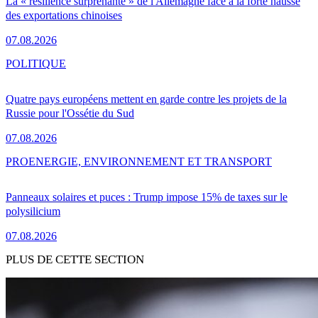
La « résilience surprenante » de l'Allemagne face à la forte hausse
des exportations chinoises
07.08.2026
POLITIQUE
Quatre pays européens mettent en garde contre les projets de la
Russie pour l'Ossétie du Sud
07.08.2026
PRO
ENERGIE, ENVIRONNEMENT ET TRANSPORT
Panneaux solaires et puces : Trump impose 15% de taxes sur le
polysilicium
07.08.2026
PLUS DE CETTE SECTION