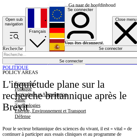
Ga naar de hoofdinhoud
Se connecter
Open sub
Close menu
English
navigation
Français
Deutsch
Vous êtes déconnecté.
Recherche
Se connecter
Español
Lumières éteintes
Se connecter
Rapporteur
Politique
Économie
Newsletters
Evénements
Em
POLITIQUE
POLICY AREAS
L'inquiétude plane sur la
Economie
Politique
recherche britannique après le
Agriculture et Alimentation
Santé
Brexit
Technologies
Energie, Environnement et Transport
Défense
Pour le secteur britannique des sciences du vivant, il est « vital » de
continuer à participer aux essais cliniques et au programme de