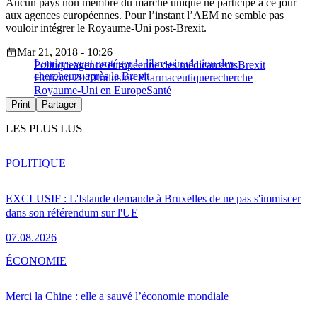
Aucun pays non membre du marché unique ne participe à ce jour
aux agences européennes. Pour l’instant l’AEM ne semble pas
vouloir intégrer le Royaume-Uni post-Brexit.
Mar 21, 2018 - 10:26
Londres veut protéger la libre-circulation des
Politique
agence européenne des médicaments
Brexit
chercheurs après le Brexit
Horizon 2020
Industrie Pharmaceutique
recherche
Royaume-Uni en Europe
Santé
Print
Partager
LES PLUS LUS
POLITIQUE
EXCLUSIF : L'Islande demande à Bruxelles de ne pas s'immiscer
dans son référendum sur l'UE
07.08.2026
ÉCONOMIE
Merci la Chine : elle a sauvé l’économie mondiale