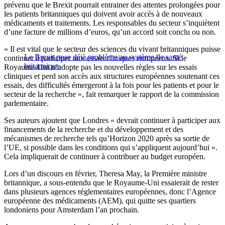
prévenu que le Brexit pourrait entrainer des attentes prolongées pour
les patients britanniques qui doivent avoir accès à de nouveaux
médicaments et traitements. Les responsables du secteur s’inquiètent
d’une facture de millions d’euros, qu’un accord soit conclu ou non.
« Il est vital que le secteur des sciences du vivant britanniques puisse
Le Brexit pose déjà problème au système de santé
continuer à participer aux essais cliniques européens. Si le
britannique
Royaume-Uni n’adopte pas les nouvelles règles sur les essais
cliniques et perd son accès aux structures européennes soutenant ces
essais, des difficultés émergeront à la fois pour les patients et pour le
secteur de la recherche », fait remarquer le rapport de la commission
parlementaire.
Ses auteurs ajoutent que Londres « devrait continuer à participer aux
financements de la recherche et du développement et des
mécanismes de recherche tels qu’Horizon 2020 après sa sortie de
l’UE, si possible dans les conditions qui s’appliquent aujourd’hui ».
Cela impliquerait de continuer à contribuer au budget européen.
Lors d’un discours en février, Theresa May, la Première ministre
britannique, a sous-entendu que le Royaume-Uni essaierait de rester
dans plusieurs agences réglementaires européennes, donc l’Agence
européenne des médicaments (AEM), qui quitte ses quartiers
londoniens pour Amsterdam l’an prochain.