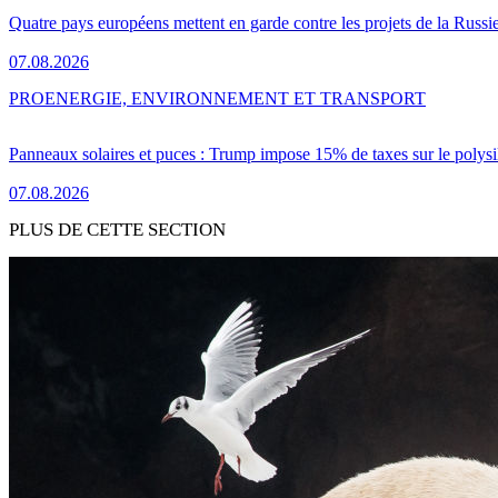
Quatre pays européens mettent en garde contre les projets de la Russi
07.08.2026
PRO
ENERGIE, ENVIRONNEMENT ET TRANSPORT
Panneaux solaires et puces : Trump impose 15% de taxes sur le polysi
07.08.2026
PLUS DE CETTE SECTION