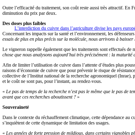
Outre l’efficacité du traitement, son coût reste aussi très attractif.
diminution du prix par deux.
Des doses plus faibles
L’interdiction du cuivre dans l’agriculture divise les pays europ
Concernant les impacts sur la santé et l’environnement, les défenseurs 
essais de plus en plus précis sur la molécule, nous arrivons à baisser 
Le vigneron rappelle également que les traitements sont effectués de
chose que nous analysons aujourd’hui très précisément : la maturité 
Afin de limiter l’utilisation de cuivre dans l’attente d’études plus pou
raisons d’économie de cuivre que pour prévenir le risque de résistance
collective de l’Institut national de la recherche agronomiquel (Inrae), 
et le coût ne sont pas, pour l’instant, au rendez-vous.
«
Le pas de temps de la recherche n’est pas le même que le pas de tem
avant que ces recherches aboutissent ?
»
Souveraineté
Dans le contexte du réchauffement climatique, cette dépendance au cuivr
s’inquiètent de cette dynamique de limitation des usages.
«
Les années de forte pression de mildious, dans certains vignobles p