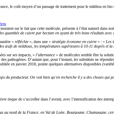
 En France, le coût moyen d’un passage de traitement pour le mildiou en 
éens
insistent sur le fait que cette molécule, présente à l’état naturel dans 
les quantités de cuivre par hectare en ayant de très bons résultats avec 
 manière «
réfléchie
», dans une «
stratégie économe en cuivre
» : «
Les i
des œufs de mildious, les températures supérieures à 10-11 degrés et la
ssées sur ses impacts, «
l’alternance
» de molécules semble être la solut
 des pathogènes. D’autant que, pour l’instant, les substituts ne répond
publiée en janvier 2018, pointe quelques alternatives disponibles (variét
ps du producteur. On voit bien qu’en recherche il y a des choses qui p
e risque de s’accroître dans l’avenir, avec l’intensification des intempé
lus au nord de la France, en Val de Loire, Bourgogne, Champagne, certai