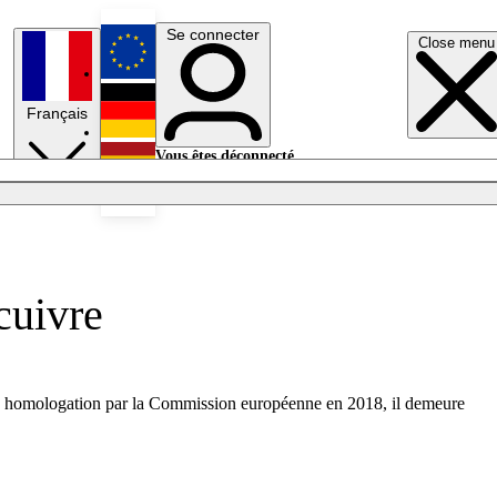
Se connecter
Close menu
English
Français
Deutsch
Vous êtes déconnecté.
Se connecter
Español
Lumières éteintes
cuivre
velle homologation par la Commission européenne en 2018, il demeure