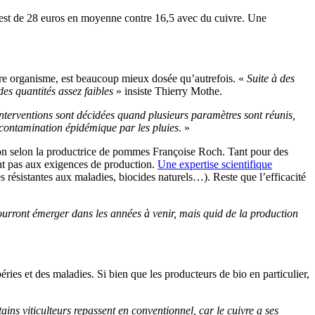
bio est de 28 euros en moyenne contre 16,5 avec du cuivre. Une
notre organisme, est beaucoup mieux dosée qu’autrefois. «
Suite à des
des quantités assez faibles
» insiste Thierry Mothe.
nterventions sont décidées quand plusieurs paramètres sont réunis,
 contamination épidémique par les pluies
. »
ion selon la productrice de pommes Françoise Roch. Tant pour des
ent pas aux exigences de production.
Une expertise scientifique
és résistantes aux maladies, biocides naturels…). Reste que l’efficacité
ourront émerger dans les années à venir, mais quid de la production
ries et des maladies. Si bien que les producteurs de bio en particulier,
ns viticulteurs repassent en conventionnel, car le cuivre a ses