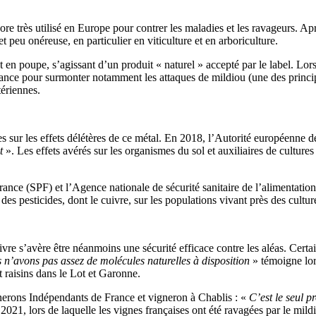
ore très utilisé en Europe pour contrer les maladies et les ravageurs. A
peu onéreuse, en particulier en viticulture et en arboriculture.
nt en poupe, s’agissant d’un produit « naturel » accepté par le label. Lo
e pour surmonter notamment les attaques de mildiou (une des principales
tériennes.
 sur les effets délétères de ce métal. En 2018, l’Autorité européenne d
t
». Les effets avérés sur les organismes du sol et auxiliaires de culture
rance (SPF) et l’Agence nationale de sécurité sanitaire de l’alimentatio
 des pesticides, dont le cuivre, sur les populations vivant près des cultu
cuivre s’avère être néanmoins une sécurité efficace contre les aléas. Cer
s n’avons pas assez de molécules naturelles à disposition
» témoigne lo
 raisins dans le Lot et Garonne.
erons Indépendants de France et vigneron à Chablis : «
C’est le seul p
2021, lors de laquelle les vignes françaises ont été ravagées par le mild