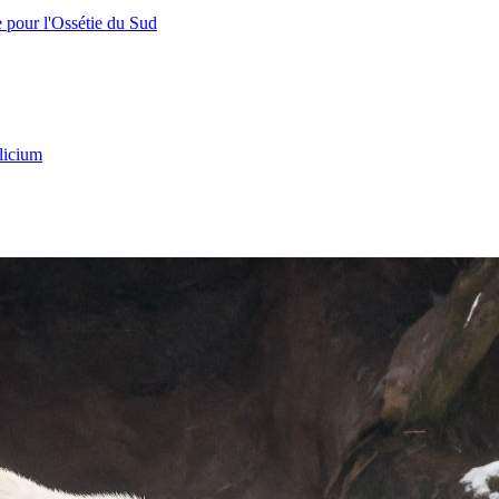
e pour l'Ossétie du Sud
licium