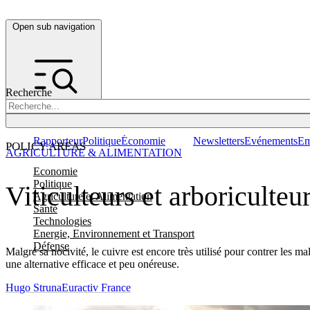
Open sub navigation
Recherche
Rapporteur
Politique
Économie
Newsletters
Evénements
Em
POLICY AREAS
AGRICULTURE & ALIMENTATION
Economie
Politique
Viticulteurs et arboriculteu
Agriculture et Alimentation
Santé
Technologies
Energie, Environnement et Transport
Défense
Malgré sa nocivité, le cuivre est encore très utilisé pour contrer le
une alternative efficace et peu onéreuse.
Hugo Struna
Euractiv France