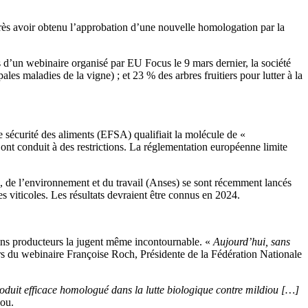
près avoir obtenu l’approbation d’une nouvelle homologation par la
rs d’un webinaire organisé par EU Focus le 9 mars dernier, la société
 maladies de la vigne) ; et 23 % des arbres fruitiers pour lutter à la
e sécurité des aliments (EFSA) qualifiait la molécule de «
s ont conduit à des restrictions. La réglementation européenne limite
n, de l’environnement et du travail (Anses) se sont récemment lancés
res viticoles. Les résultats devraient être connus en 2024.
tains producteurs la jugent même incontournable. «
Aujourd’hui, sans
rs du webinaire Françoise Roch, Présidente de la Fédération Nationale
roduit efficace homologué dans la lutte biologique contre mildiou […]
iou.